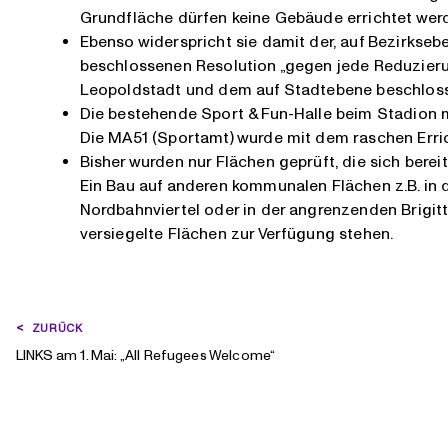
Grundfläche dürfen keine Gebäude errichtet werden“
Ebenso widerspricht sie damit der, auf Bezirks
beschlossenen Resolution „gegen jede Reduzieru
Leopoldstadt und dem auf Stadtebene beschloss
Die bestehende Sport & Fun-Halle beim Stadion 
Die MA51 (Sportamt) wurde mit dem raschen Erric
Bisher wurden nur Flächen geprüft, die sich berei
Ein Bau auf anderen kommunalen Flächen z.B. in
Nordbahnviertel oder in der angrenzenden Brigi
versiegelte Flächen zur Verfügung stehen.
BEITRAGSNAVIGATION
ZURÜCK
LINKS am 1. Mai: „All Refugees Welcome“