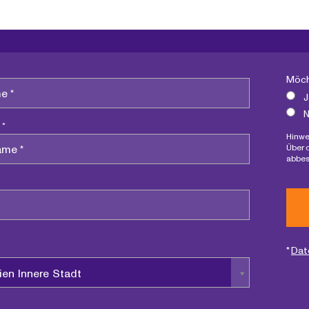
Möch
J
N
 *
Hinwe
Über 
abbes
*
Dat
ien Innere Stadt