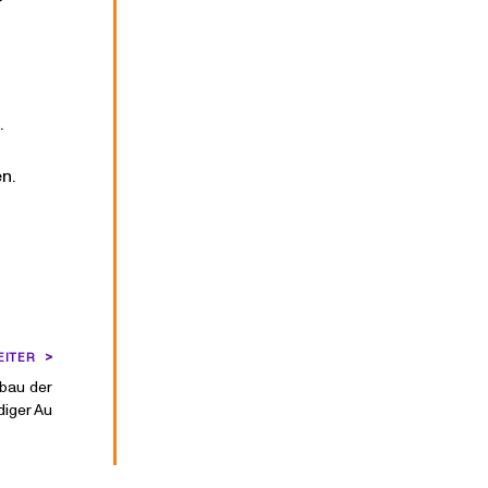
.
n.
EITER
rbau der
iger Au