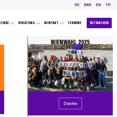
DE
BKS
EN
TR
EZIRKE
BERATUNG
KONTAKT
TERMINE
MITMACHEN
WIENWAHL 2025
Danke