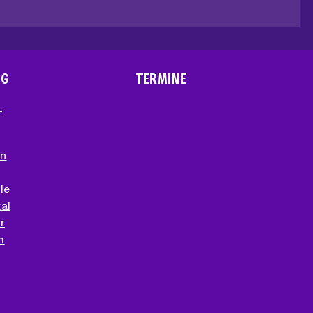
NG
TERMINE
T
en
le
al
r
m