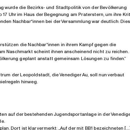
 wurde die Bezirks- und Stadtpolitik von der Bevölkerung
 17 Uhr im Haus der Begegnung am Praterstern, um ihre Krit
enden Nachbar*innen bei der Versammlung war deutlich: Die
terstützen die Nachbar*innen in ihrem Kampf gegen die
am Naschmarkt scheint ihnen anscheinend nicht zu reichen.
völkerung geplant anstatt gemeinsam Lösungen zu finden.“
trum der Leopoldstadt, die Venediger Au, soll nun verbaut
pielregeln hinweg.
tten auf der bestehenden Jugendsportanlage in der Venedig
le.
n. Dort ist klar vermerkt: „Auf der mit BB1 bezeichneten […