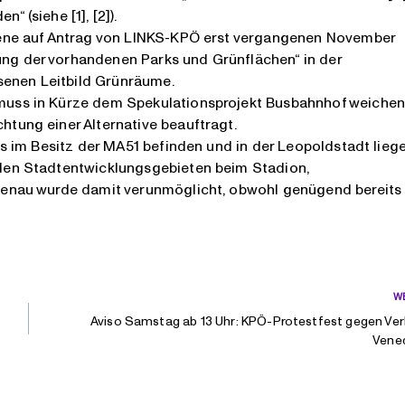
 (siehe [1], [2]).
ebene auf Antrag von LINKS-KPÖ erst vergangenen November
ng der vorhandenen Parks und Grünflächen“ in der
enen Leitbild Grünräume.
muss in Kürze dem Spekulationsprojekt Busbahnhof weichen
htung einer Alternative beauftragt.
ts im Besitz der MA51 befinden und in der Leopoldstadt liege
 den Stadtentwicklungsgebieten beim Stadion,
ttenau wurde damit verunmöglicht, obwohl genügend bereits
W
​​​​Aviso Samstag ab 13 Uhr: KPÖ-Protestfest gegen Ve
Vened