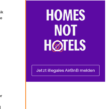
ik
se
Jetzt illegales AirBnB melden
er
]