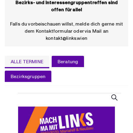
Bezirks- und Interessengruppentreffen sind
offen für alle!
Falls du vorbeischauen willst, melde dich gerne mit
dem Kontaktformular oder via Mail an
kontakt@links.wien
ALLE TERMINE
Beratung
Bezirksgruppen
VERANSTALTUNGEN
VERANST
Suche
SUCHE
UND
LIST
ANSICHTE
OF
NAVIGATI
VERANSTALTUNGEN
IN