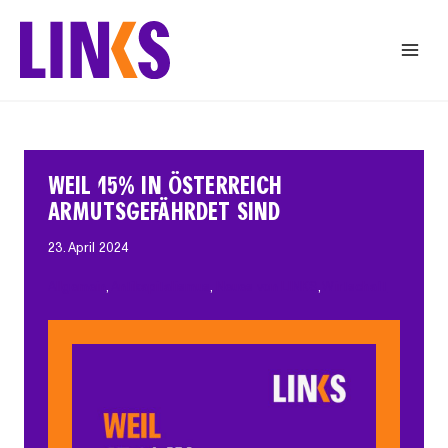
Zum
Inhalt
springen
WEIL 15% IN ÖSTERREICH
ARMUTSGEFÄHRDET SIND
23. April 2024
Allgemein
, 
Antikapitalismus
, 
Neues von LINKS
, 
Wirtschaft