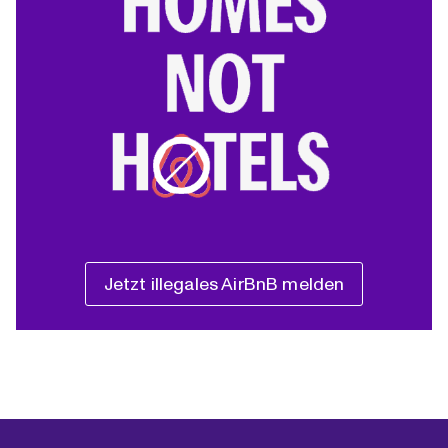
Jetzt illegales AirBnB melden