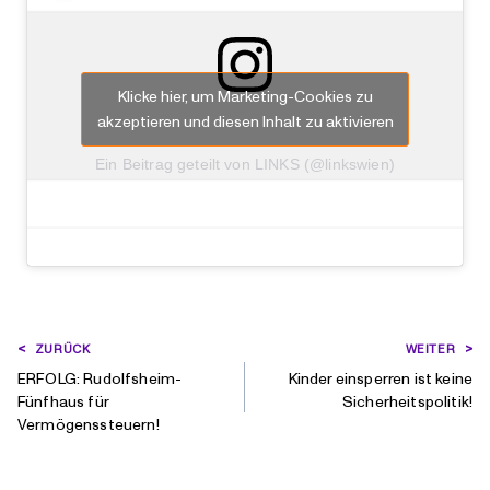
Klicke hier, um Marketing-Cookies zu
akzeptieren und diesen Inhalt zu aktivieren
Ein Beitrag geteilt von LINKS (@linkswien)
BEITRAGSNAVIGATION
ZURÜCK
WEITER
ERFOLG: Rudolfsheim-
Kinder einsperren ist keine
Fünfhaus für
Sicherheitspolitik!
Vermögenssteuern!