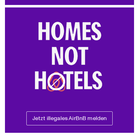
Jetzt illegales AirBnB melden