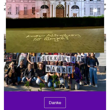
„Their Time To Pay“ bittet
Glaub an ein Österreich ohne
Klimakiller zur Kasse
ÖVP
WIENWAHL 2025
Danke