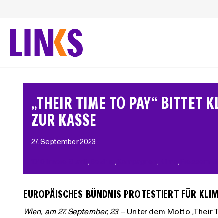
Zum
Inhalt
springen
„THEIR TIME TO PAY“ BITTET 
ZUR KASSE
27. September 2023
1010 Innere Stadt
, 
Bezirke
, 
Kampagnen
, 
Klima
, 
Pressemitt
EUROPÄISCHES BÜNDNIS PROTESTIERT FÜR KLI
Wien, am
27
. September, 23
– Unter dem Motto „Their 