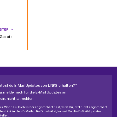
EITER
-Gesetz
test du E-Mail Updates von LINKS erhalten? *
a, melde mich für die E-Mail Updates an
ein, nicht anmelden
is: Wenn Du Dich früher angemeldet hast, wirst Du jetzt nicht abgemeldet.
den Link in den E-Mails, die Du erhältst, kannst Du die E-Mail-Updates
tellen.