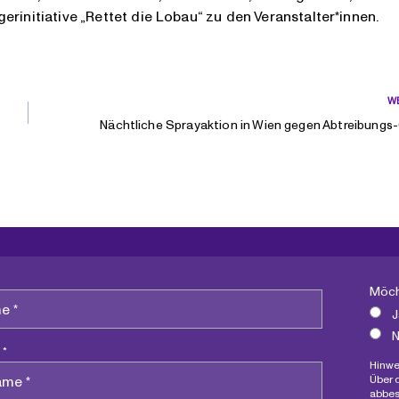
rinitiative „Rettet die Lobau“ zu den Veranstalter*innen.
W
Nächtliche Sprayaktion in Wien gegen Abtreibungs
Möch
J
N
 *
Hinwe
Über 
abbes