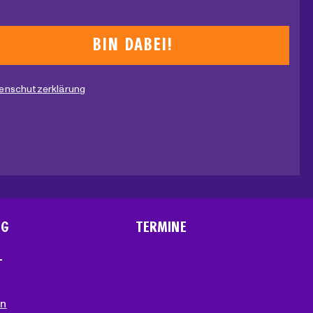
enschutzerklärung
NG
TERMINE
T
en