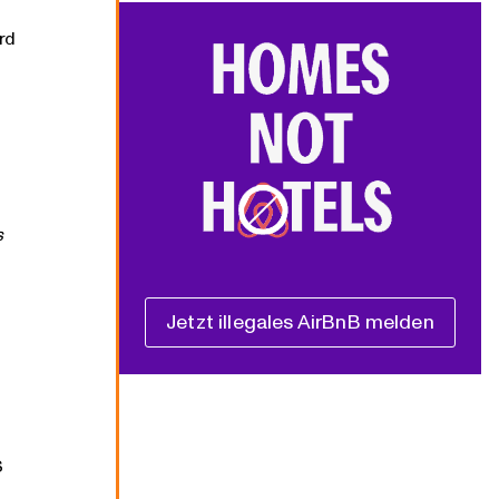
rd
s
Jetzt illegales AirBnB melden
S