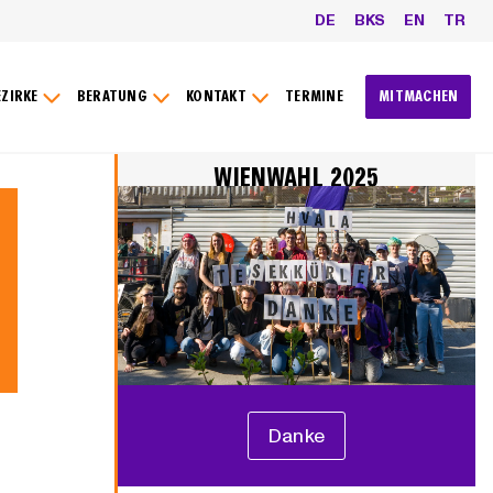
DE
BKS
EN
TR
EZIRKE
BERATUNG
KONTAKT
TERMINE
MITMACHEN
WIENWAHL 2025
Danke