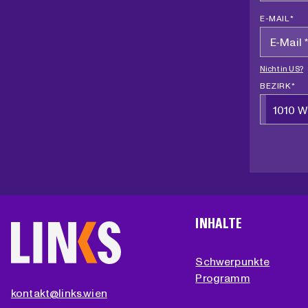
E-MAIL *
Nicht in
US
?
BEZIRK *
1010 W
INHALTE
Schwerpunkte
Programm
kontakt@links.wien