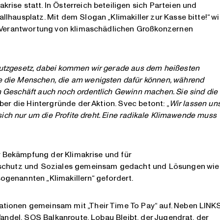
ise statt. In Österreich beteiligen sich Parteien und
lhausplatz. Mit dem Slogan „Klimakiller zur Kasse bitte!“ wi
ie Verantwortung von klimaschädlichen Großkonzernen
utzgesetz, dabei kommen wir ge
rade aus dem heißesten
 die Menschen, die am wenigsten dafür können, während
 Geschäft auch noch ordentlich Gewinn machen. Sie sind die
ber die Hintergründe der Aktion. Svec betont: „
Wir lassen un
sich nur um die Profite dreht. Eine radikale Klimawende muss
ur Bekämpfung der Klimakrise und für
maschutz und Soziales gemeinsam gedacht und Lösungen wie
genannten „Klimakillern“ gefordert.
tionen gemeinsam mit „Their Time To Pay“ auf. Neben LINK
Wandel, SOS Balkanroute, Lobau Bleibt, der Jugendrat, der