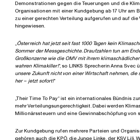
Demonstrationen gegen die Teuerungen und die Klimakr
Organisationen mit einer Kundgebung ab 17 Uhr am Bal
zu einer gerechten Verteilung aufgerufen und auf d
hingewiesen.
„
Österreich hat jetzt seit
fast
1
000 Tagen kein Klimasch
Sommer der Messgeschichte. Draufzahlen tun am Ende
Großkonzerne wie die OMV mit ihrem klimaschädlichen
wahren Klimakiller!
“, so LINKS Sprecherin Anna Svec ü
unsere Zukunft nicht von einer Wirtschaft nehmen, die 
her – jetzt sofort!
“
„Their Time To Pay“ ist ein internationales Bündnis z
mehr Verteilungsungerechtigkeit. Dabei werden Kli
Millionärssteuern und eine Gewinnabschöpfung von so
Zur Kundgebung rufen mehrere Parteien und Organisa
gehören auch die KPÖ, die Junge Linke, der KSV Lili, 