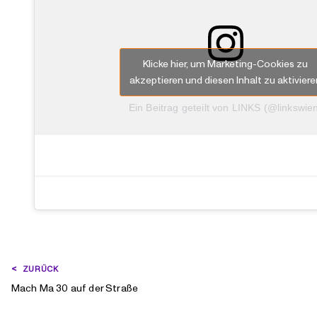
Klicke hier, um Marketing-Cookies zu
akzeptieren und diesen Inhalt zu aktiviere
Ein Beitrag geteilt von LINKS (@linkswie
BEITRAGSNAVIGATION
ZURÜCK
Mach Ma 30 auf der Straße