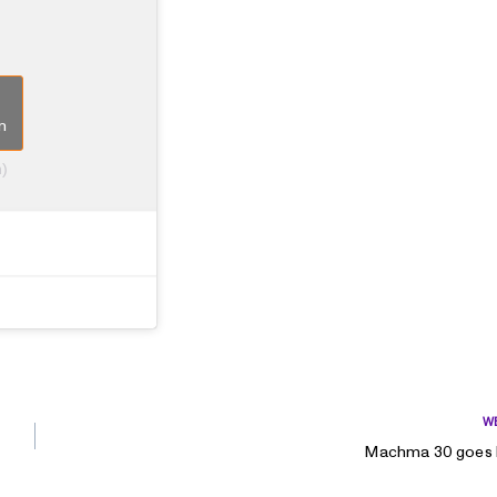
n
n)
W
Machma 30 goes 