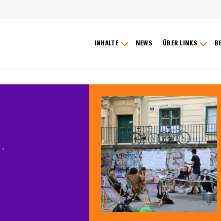
INHALTE
NEWS
ÜBER LINKS
B
0
, 
Neues von LINKS