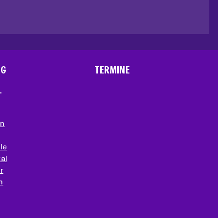
NG
TERMINE
T
en
le
al
r
m