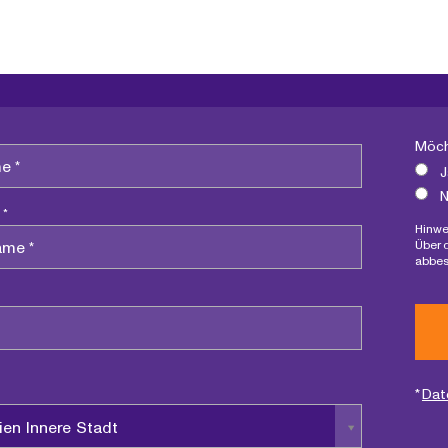
Möch
J
N
 *
Hinwe
Über 
abbes
*
Dat
ien Innere Stadt