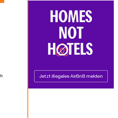
ch
Jetzt illegales AirBnB melden