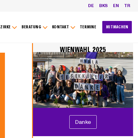
DE
BKS
EN
TR
EZIRKE
BERATUNG
KONTAKT
TERMINE
MITMACHEN
WIENWAHL 2025
Danke