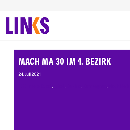
Zum
Inhalt
springen
MACH MA 30 IM 1. BEZIRK
24. Juli 2021
1010 Innere Stadt
, 
Arbeit
, 
Bezirke
, 
Kampagnen
, 
Mach Ma 3