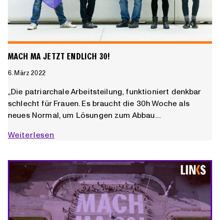
MACH MA JETZT ENDLICH 30!
6. März 2022
„Die patriarchale Arbeitsteilung, funktioniert denkbar
schlecht für Frauen. Es braucht die 30h Woche als
neues Normal, um Lösungen zum Abbau…
Mach
Weiterlesen
ma
JETZT
endlich
30!