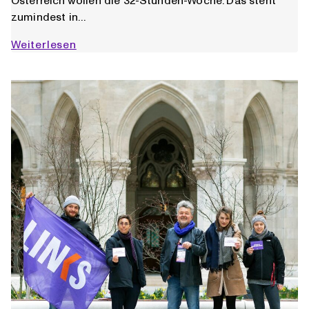
zumindest in…
Mehrheit
Weiterlesen
will
die
Arbeitszeitverkürzung