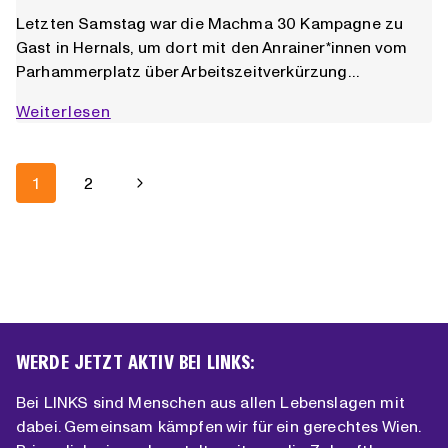
Letzten Samstag war die Machma 30 Kampagne zu
Gast in Hernals, um dort mit den Anrainer*innen vom
Parhammerplatz über Arbeitszeitverkürzung…
Machma
Weiterlesen
30
goes
SEITENNAVIGATION
Hernals
Nächste
1
2
Seite
WERDE JETZT AKTIV BEI LINKS:
Bei LINKS sind Menschen aus allen Lebenslagen mit
dabei. Gemeinsam kämpfen wir für ein gerechtes Wien.