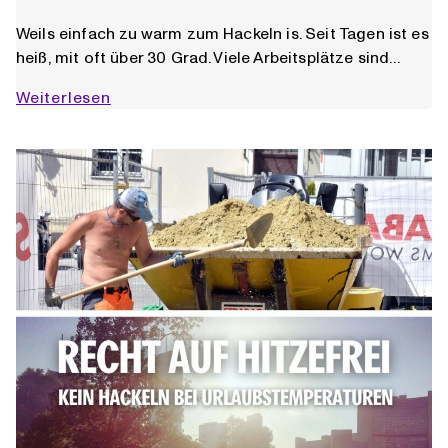
Weils einfach zu warm zum Hackeln is. Seit Tagen ist es
heiß, mit oft über 30 Grad. Viele Arbeitsplätze sind…
WEIL
Weiterlesen
30
Grad
einfach
zu
heiß
zum
hackeln
ist