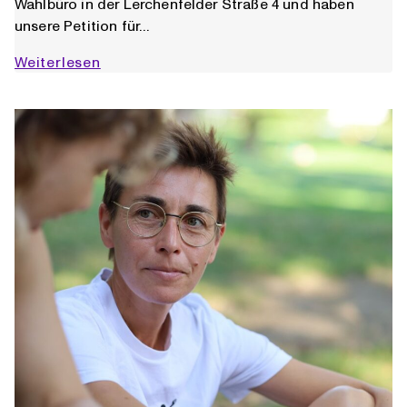
Wahlbüro in der Lerchenfelder Straße 4 und haben
unsere Petition für…
Machma
Weiterlesen
30
Petitionseinreichung