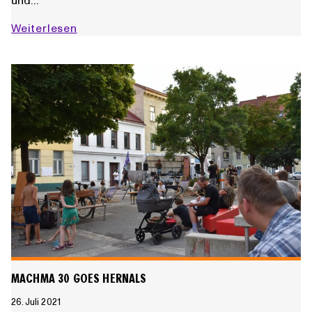
Machma
Weiterlesen
30-
Party
auf
der
Insel
MACHMA 30 GOES HERNALS
26. Juli 2021