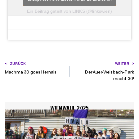
Ein Beitrag geteilt von LINKS (@linkswien)
BEITRAGSNAVIGATION
ZURÜCK
WEITER
Machma 30 goes Hernals
Der Auer-Welsbach-Park
macht 30!
WIENWAHL 2025