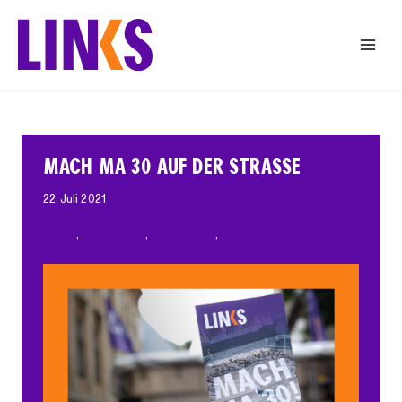
Zum
Inhalt
springen
MACH MA 30 AUF DER STRASSE
22. Juli 2021
Arbeit
, 
Kampagnen
, 
Mach Ma 30
, 
Neues von LINKS