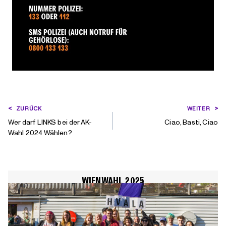
BEITRAGSNAVIGATION
ZURÜCK
WEITER
Wer darf LINKS bei der AK-
Ciao, Basti, Ciao
Wahl 2024 Wählen?
WIENWAHL 2025