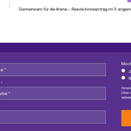
W
Gemeinsam für die Arena – Resolutionsantrag im 3. ang
Möch
J
N
 *
Hinwe
Über 
abbes