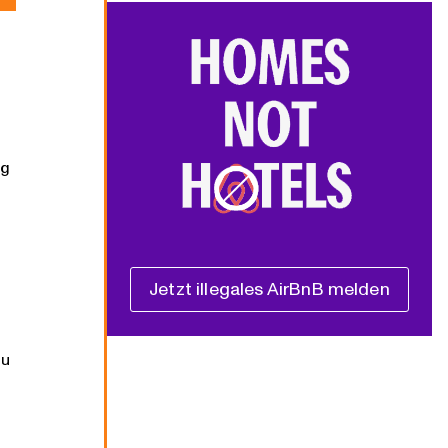
ng
Jetzt illegales AirBnB melden
zu