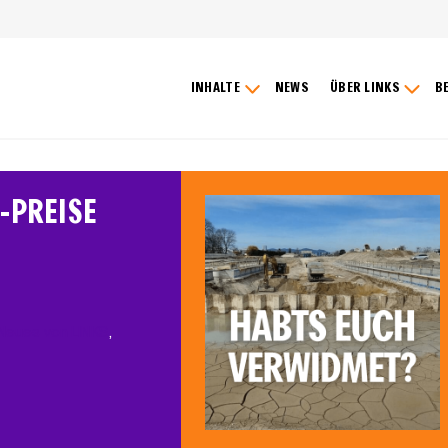
INHALTE
NEWS
ÜBER LINKS
B
-PREISE
Neues von LINKS
, 