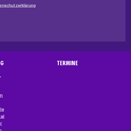
enschutzerklärung
NG
TERMINE
T
en
le
al
r
m