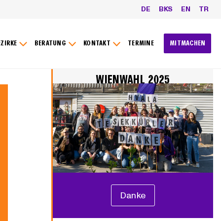
DE
BKS
EN
TR
EZIRKE
BERATUNG
KONTAKT
TERMINE
MITMACHEN
WIENWAHL 2025
Danke