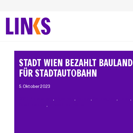
Zum
Inhalt
springen
STADT WIEN BEZAHLT BAULAND
FÜR STADTAUTOBAHN
5. Oktober 2023
1220 Donaustadt
, 
Allgemein
, 
Bezirke
, 
Kampagnen
, 
Lobau
, 
Stadtplanung
, 
Umwelt und Klima