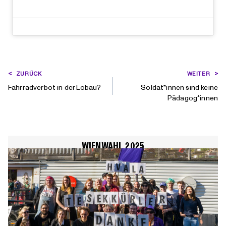
BEITRAGSNAVIGATION
ZURÜCK
WEITER
Fahrradverbot in der Lobau?
Soldat*innen sind keine
Pädagog*innen
WIENWAHL 2025