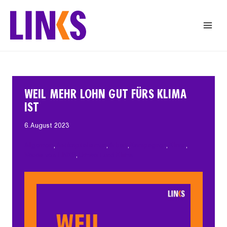
Zum
Inhalt
springen
WEIL MEHR LOHN GUT FÜRS KLIMA
IST
6. August 2023
Allgemein
, 
Antikapitalismus
, 
Arbeit
, 
Kampagnen
, 
Klima
, 
Neues von LINKS
, 
Umwelt und Klima