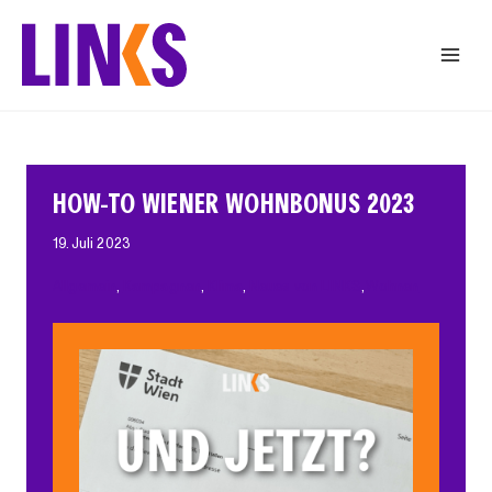
Zum
Inhalt
springen
HOW-TO WIENER WOHNBONUS 2023
19. Juli 2023
Allgemein
, 
Kampagnen
, 
Klima
, 
Neues von LINKS
, 
Wohnen