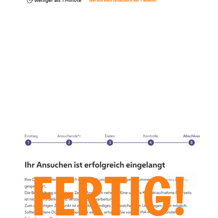
Welche Daten muss ich angeben?
Du musst angeben ob du eine „natürliche Person“ (=
Mensch) bist. Danach folgen Name und Akademische
Grade, Geburtsdatum und Geschlecht. Sie verlangen
dann noch eine Art von Kontaktmöglichkeit (Telefon
oder E-Mail Adresse). Anschließend gibst du bekannt,