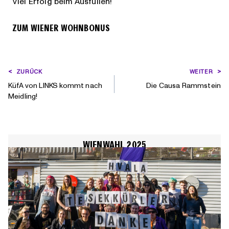
Viel Erfolg beim Ausfüllen!
ZUM WIENER WOHNBONUS
BEITRAGSNAVIGATION
ZURÜCK
WEITER
KüfA von LINKS kommt nach
Die Causa Rammstein
Meidling!
WIENWAHL 2025