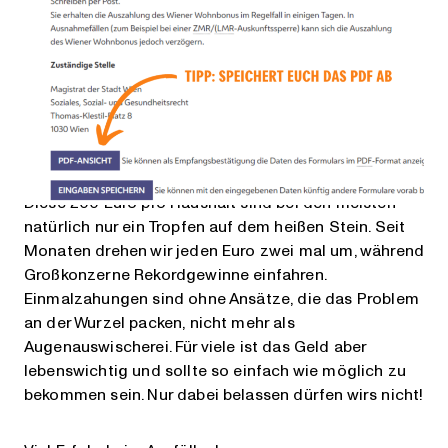
ob noch jemand in deinem Haushalt wohnt. Zum
Schluss wird nur noch nach der Auszahlungsart (Bank
oder Post) gefragt. Dafür brauchst du dann noch die
Infos zu Bankverbindung oder Adresse.
Einmalzahlung erhalten, was jetzt?
Diese 200 Euro pro Haushalt sind bei den meisten
natürlich nur ein Tropfen auf dem heißen Stein. Seit
Monaten drehen wir jeden Euro zwei mal um, während
Großkonzerne Rekordgewinne einfahren.
Einmalzahungen sind ohne Ansätze, die das Problem
an der Wurzel packen, nicht mehr als
Augenauswischerei. Für viele ist das Geld aber
lebenswichtig und sollte so einfach wie möglich zu
bekommen sein. Nur dabei belassen dürfen wirs nicht!