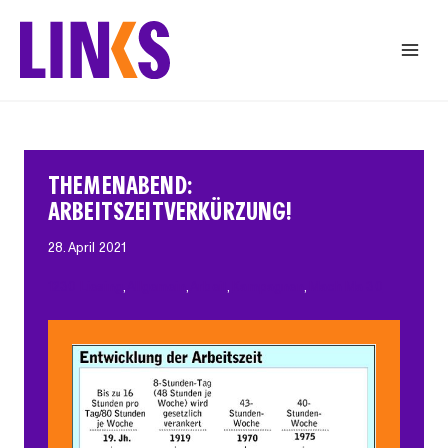
Zum
Inhalt
springen
THEMENABEND:
ARBEITSZEITVERKÜRZUNG!
28. April 2021
1230 Liesing
, 
Allgemein
, 
Arbeit
, 
Kampagnen
, 
Mach Ma 30