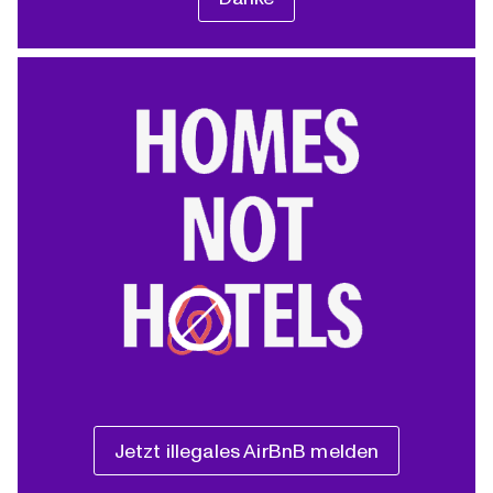
Jetzt illegales AirBnB melden