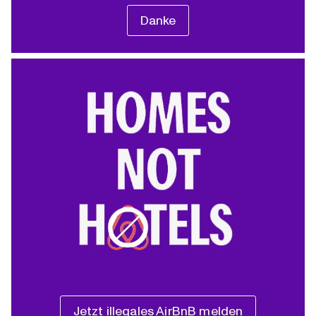
Danke
Jetzt illegales AirBnB melden