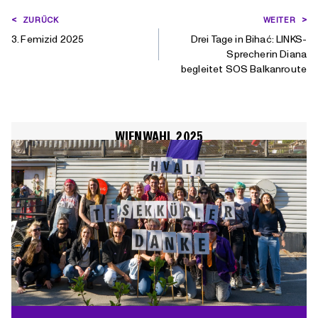
BEITRAGSNAVIGATION
ZURÜCK
WEITER
3. Femizid 2025
Drei Tage in Bihać: LINKS-
Sprecherin Diana
begleitet SOS Balkanroute
WIENWAHL 2025