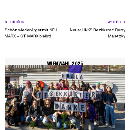
BEITRAGSNAVIGATION
ZURÜCK
WEITER
Schön wieder Ärger mit NEU
Neuer LINKS Bezirksrat* Berry
MARX – ST. MARX bleibt!
Maletzky
WIENWAHL 2025