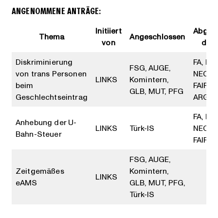
ANGENOMMENE ANTRÄGE:
Initiiert
Abgel
Thema
Angeschlossen
von
dur
Diskriminierung
FA, FC
FSG, AUGE,
von trans Personen
NEOS,
LINKS
Komintern,
beim
FAIR,
GLB, MUT, PFG
Geschlechtseintrag
ARGE
FA, FC
Anhebung der U-
LINKS
Türk-IS
NEOS,
Bahn-Steuer
FAIR
FSG, AUGE,
Zeitgemäßes
Komintern,
LINKS
eAMS
GLB, MUT, PFG,
Türk-IS