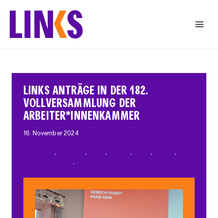
Zum
Inhalt
springen
LINKS ANTRÄGE IN DER 182.
VOLLVERSAMMLUNG DER
ARBEITER*INNENKAMMER
16. November 2024
AK-Wahl24
, 
Allgemein
, 
Arbeit
, 
Bildung
, 
Erfolg
, 
FLINTA*
, 
Neues von LINKS
, 
Wahlrecht