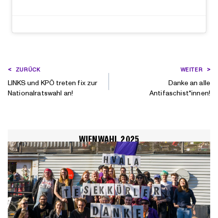
BEITRAGSNAVIGATION
ZURÜCK
WEITER
LINKS und KPÖ treten fix zur
Danke an alle
Nationalratswahl an!
Antifaschist*innen!
WIENWAHL 2025