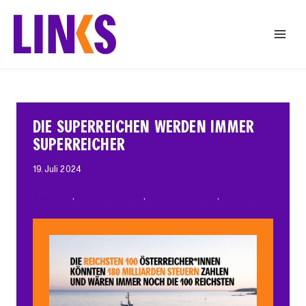
Zum
Inhalt
springen
DIE SUPERREICHEN WERDEN IMMER
SUPERREICHER
19. Juli 2024
Allgemein
, 
Antikapitalismus
, 
Neues von LINKS
, 
Wirtschaft