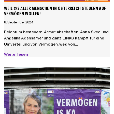
WEIL 2/3 ALLER MENSCHEN IN ÖSTERREICH STEUERN AUF
VERMÖGEN WOLLEN!
8. September 2024
Reichtum besteuern, Armut abschaffen! Anna Svec und
Angelika Adensamer und ganz LINKS kämpft für eine
Umverteilung von Vermögen: weg von…
WEIL
Weiterlesen
2/3
aller
Menschen
in
Österreich
Steuern
auf
Vermögen
wollen!