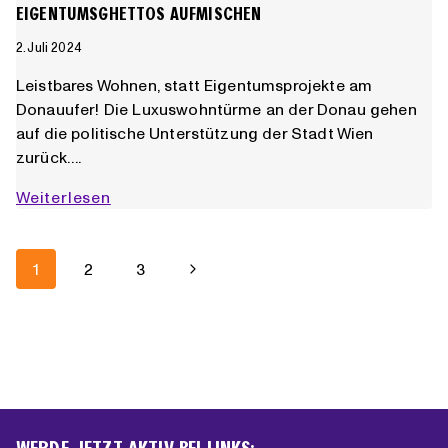
EIGENTUMSGHETTOS AUFMISCHEN
2. Juli 2024
Leistbares Wohnen, statt Eigentumsprojekte am
Donauufer! Die Luxuswohntürme an der Donau gehen
auf die politische Unterstützung der Stadt Wien
zurück….
Eigentumsghettos
Weiterlesen
aufmischen
SEITENNAVIGATION
Nächste
1
2
3
Seite