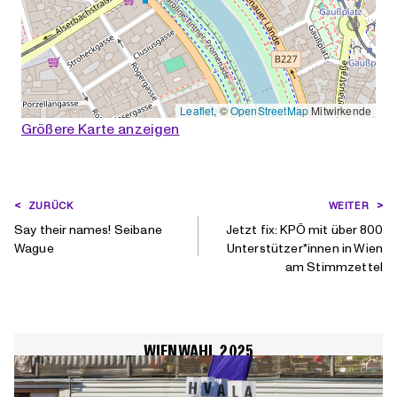
Leaflet
, ©
OpenStreetMap
Mitwirkende
Größere Karte anzeigen
BEITRAGSNAVIGATION
ZURÜCK
WEITER
Say their names! Seibane
Jetzt fix: KPÖ mit über 800
Wague
Unterstützer*innen in Wien
am Stimmzettel
WIENWAHL 2025