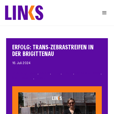
Zum
Inhalt
springen
ERFOLG: TRANS-ZEBRASTREIFEN IN
DER BRIGITTENAU
16. Juli 2024
1200 Brigittenau
, 
Bezirke
, 
Erfolg
, 
FLINTA*
, 
Neues von LINKS
, 
Stadtplanung
, 
Verkehr