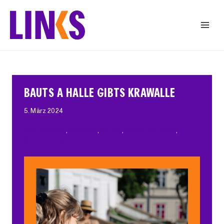
Zum
Inhalt
springen
BAUTS A HALLE GIBTS KRAWALLE
5. März 2024
1060 Mariahilf
, 
Allgemein
, 
Bezirke
, 
Neues von LINKS
, 
Stadtplanung