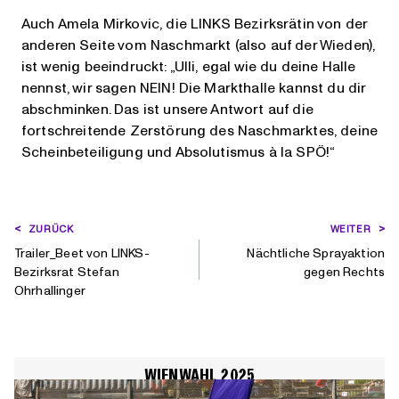
Auch Amela Mirkovic, die LINKS Bezirksrätin von der
anderen Seite vom Naschmarkt (also auf der Wieden),
ist wenig beeindruckt: „Ulli, egal wie du deine Halle
nennst, wir sagen NEIN! Die Markthalle kannst du dir
abschminken. Das ist unsere Antwort auf die
fortschreitende Zerstörung des Naschmarktes, deine
Scheinbeteiligung und Absolutismus à la SPÖ!“
BEITRAGSNAVIGATION
ZURÜCK
WEITER
Trailer_Beet von LINKS-
Nächtliche Sprayaktion
Bezirksrat Stefan
gegen Rechts
Ohrhallinger
WIENWAHL 2025