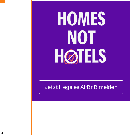
Jetzt illegales AirBnB melden
zu