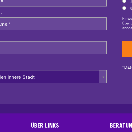
J
N
 *
Hinwe
Über 
abbes
*
Dat
ien Innere Stadt
ÜBER LINKS
BERATU