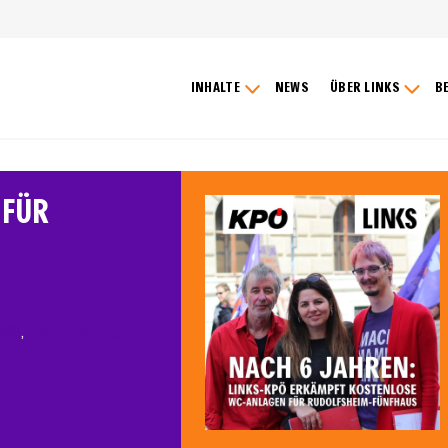
INHALTE
NEWS
ÜBER LINKS
B
 FÜR
NKS
, 
Stadtplanung