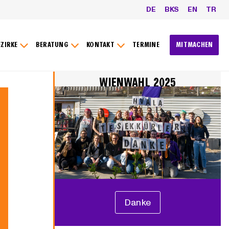
DE
BKS
EN
TR
EZIRKE
BERATUNG
KONTAKT
TERMINE
MITMACHEN
WIENWAHL 2025
Danke