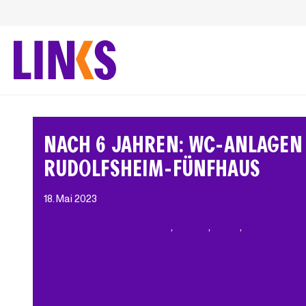
Zum
Inhalt
springen
NACH 6 JAHREN: WC-ANLAGEN
RUDOLFSHEIM-FÜNFHAUS
18. Mai 2023
1150 Rudolfsheim-Fünfhaus
, 
Bezirke
, 
Erfolg
, 
Neues von LI