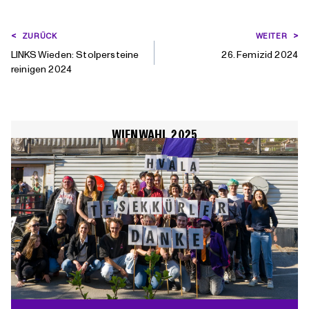
BEITRAGSNAVIGATION
ZURÜCK
WEITER
LINKS Wieden: Stolpersteine
26. Femizid 2024
reinigen 2024
WIENWAHL 2025