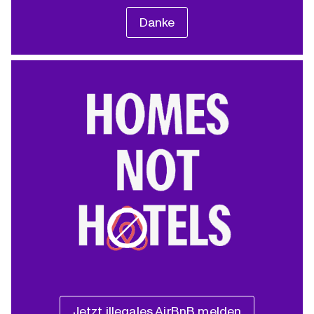
Danke
Jetzt illegales AirBnB melden