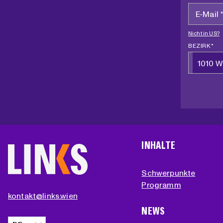
Nicht in
US
?
BEZIRK *
1010 W
INHALTE
Schwerpunkte
Programm
kontakt@links.wien
NEWS
Sprache