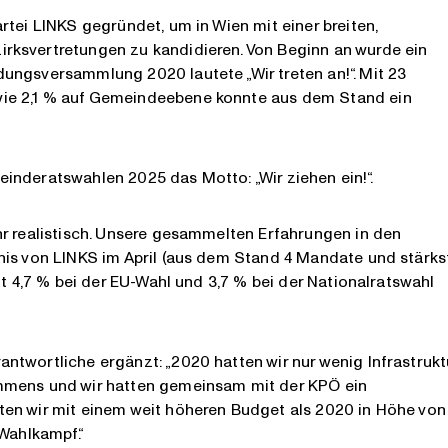
rtei LINKS gegründet, um in Wien mit einer breiten,
rksvertretungen zu kandidieren. Von Beginn an wurde ein
ungsversammlung 2020 lautete „Wir treten an!“. Mit 23
ie 2,1 % auf Gemeindeebene konnte aus dem Stand ein
emeinderatswahlen 2025 das Motto: „Wir ziehen ein!“.
hr realistisch. Unsere gesammelten Erfahrungen in den
nis von LINKS im April (aus dem Stand 4 Mandate und stärks
it 4,7 % bei der EU-Wahl und 3,7 % bei der Nationalratswahl
twortliche ergänzt: „2020 hatten wir nur wenig Infrastruktu
mmens und wir hatten gemeinsam mit der KPÖ ein
en wir mit einem weit höheren Budget als 2020 in Höhe von
 Wahlkampf.“