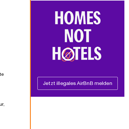
te
Jetzt illegales AirBnB melden
r,