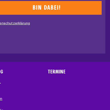
enschutzerklärung
NG
TERMINE
T
en