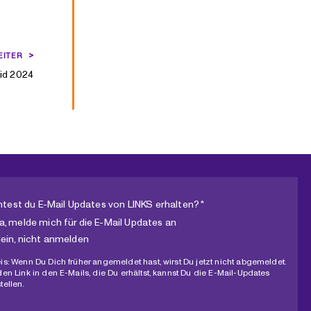
EITER
id 2024
test du E-Mail Updates von LINKS erhalten? *
a, melde mich für die E-Mail Updates an
ein, nicht anmelden
is: Wenn Du Dich früher angemeldet hast, wirst Du jetzt nicht abgemeldet.
den Link in den E-Mails, die Du erhältst, kannst Du die E-Mail-Updates
tellen.