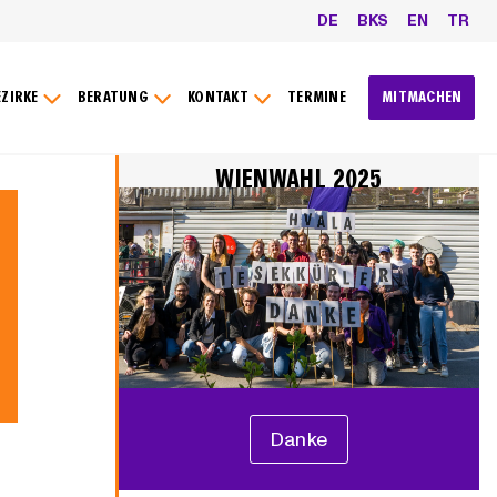
DE
BKS
EN
TR
EZIRKE
BERATUNG
KONTAKT
TERMINE
MITMACHEN
WIENWAHL 2025
Danke