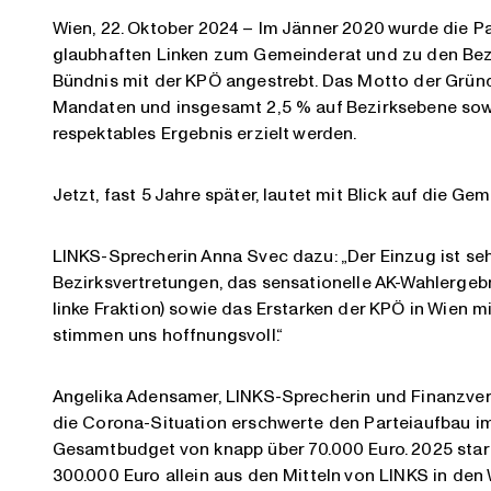
Wien, 22. Oktober 2024 – Im Jänner 2020 wurde die Pa
glaubhaften Linken zum Gemeinderat und zu den Bezi
Bündnis mit der KPÖ angestrebt. Das Motto der Gründ
Mandaten und insgesamt 2,5 % auf Bezirksebene sow
respektables Ergebnis erzielt werden.
Jetzt, fast 5 Jahre später, lautet mit Blick auf die G
LINKS-Sprecherin Anna Svec dazu: „Der Einzug ist se
Bezirksvertretungen, das sensationelle AK-Wahlergeb
linke Fraktion) sowie das Erstarken der KPÖ in Wien m
stimmen uns hoffnungsvoll.“
Angelika Adensamer, LINKS-Sprecherin und Finanzveran
die Corona-Situation erschwerte den Parteiaufbau i
Gesamtbudget von knapp über 70.000 Euro. 2025 start
300.000 Euro allein aus den Mitteln von LINKS in den