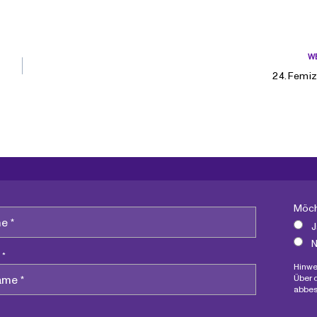
W
24. Femiz
Möch
J
N
 *
Hinwe
Über 
abbes