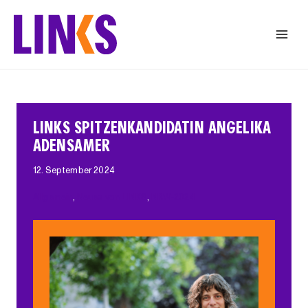
Zum
Inhalt
springen
LINKS SPITZENKANDIDATIN ANGELIKA
ADENSAMER
12. September 2024
Allgemein
, 
Neues von LINKS
, 
NRW-2024