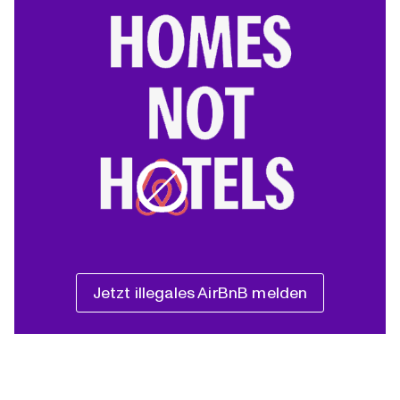
Jetzt illegales AirBnB melden