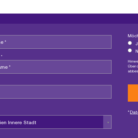
Möch
J
N
 *
Hinwe
Über 
abbes
*
Dat
ien Innere Stadt