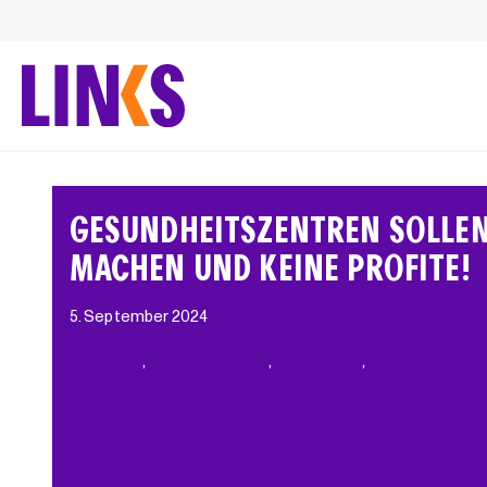
Zum
Inhalt
springen
GESUNDHEITSZENTREN SOLLE
MACHEN UND KEINE PROFITE!
5. September 2024
Allgemein
, 
Antikapitalismus
, 
Gesundheit
, 
Neues von LINK