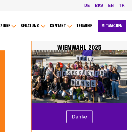
DE
BKS
EN
TR
EZIRKE
BERATUNG
KONTAKT
TERMINE
MITMACHEN
WIENWAHL 2025
Danke