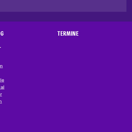
NG
TERMINE
T
en
le
al
r
m