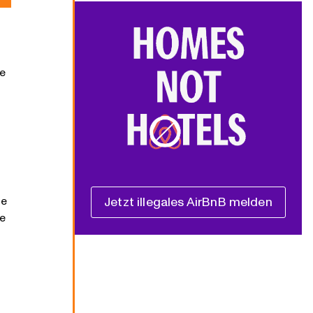
ie
ie
Jetzt illegales AirBnB melden
ie