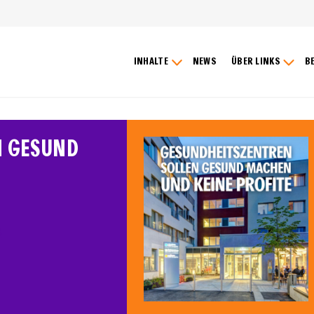
INHALTE
NEWS
ÜBER LINKS
B
N GESUND
S