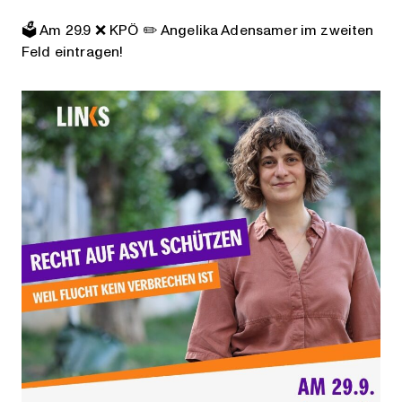
🗳️ Am 29.9 ❌ KPÖ ✏️ Angelika Adensamer im zweiten
Feld eintragen!