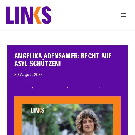
Zum
Inhalt
springen
ANGELIKA ADENSAMER: RECHT AUF
ASYL SCHÜTZEN!
20. August 2024
Allgemein
, 
Migration und Asyl
, 
Neues von LINKS
, 
NRW-2024