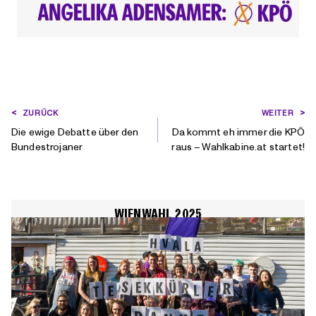
BEITRAGSNAVIGATION
ZURÜCK
WEITER
Die ewige Debatte über den
Da kommt eh immer die KPÖ
Bundestrojaner
raus – Wahlkabine.at startet!
WIENWAHL 2025