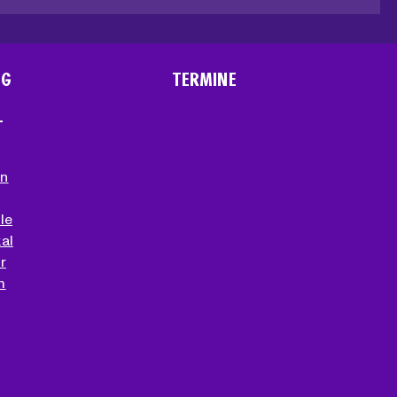
NG
TERMINE
T
en
le
al
r
m