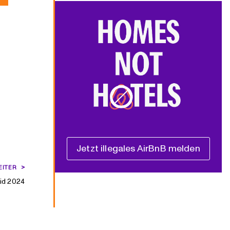
Jetzt illegales AirBnB melden
EITER
zid 2024