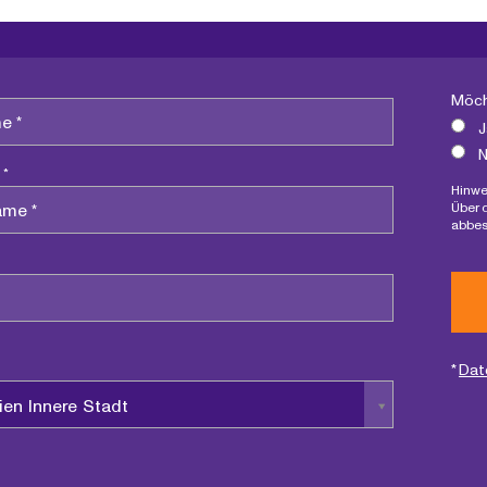
Möch
J
N
 *
Hinwe
Über 
abbes
*
Dat
ien Innere Stadt