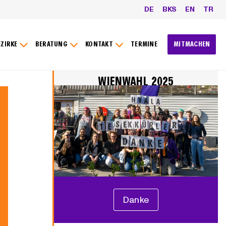
DE
BKS
EN
TR
EZIRKE
BERATUNG
KONTAKT
TERMINE
MITMACHEN
WIENWAHL 2025
Danke