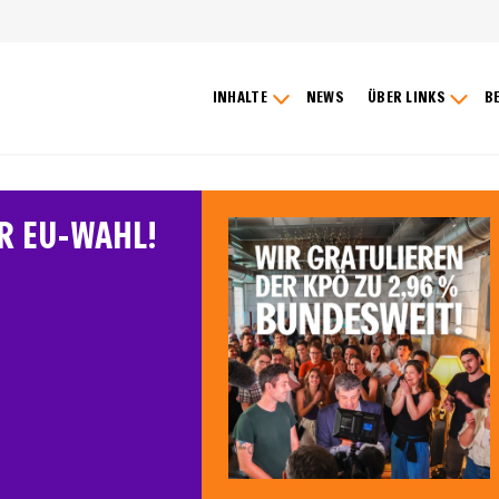
INHALTE
NEWS
ÜBER LINKS
B
R EU-WAHL!