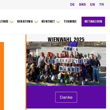
DE
BKS
EN
TR
EZIRKE
BERATUNG
KONTAKT
TERMINE
MITMACHEN
WIENWAHL 2025
Danke