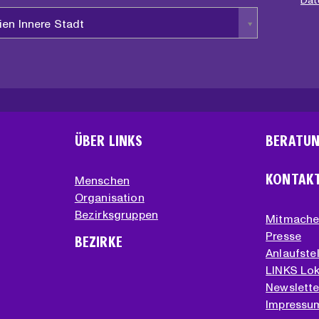
*
Dat
ien Innere Stadt
ÜBER LINKS
BERATU
KONTAK
Menschen
Organisation
Bezirksgruppen
Mitmach
Presse
BEZIRKE
Anlaufstel
LINKS Lok
Newslette
Impressu