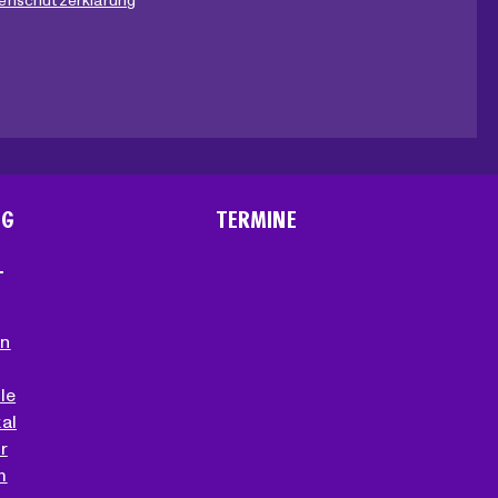
enschutzerklärung
NG
TERMINE
T
en
le
al
r
m