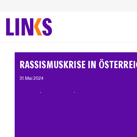
Zum
Inhalt
springen
RASSISMUSKRISE IN ÖSTERRE
31. Mai 2024
Allgemein
, 
Antifaschismus
, 
Neues von LINKS