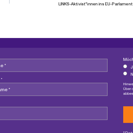
LINKS-Aktivist*innen ins EU-Parlamen
Möch
J
N
 *
Hinwe
Über 
abbes