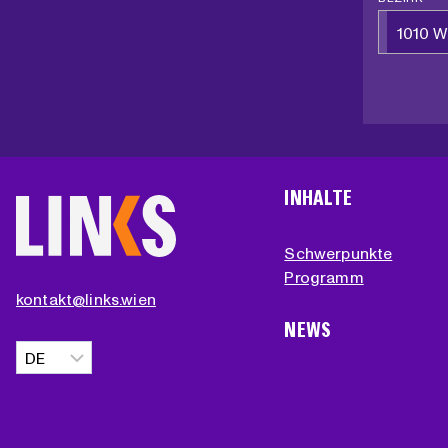
1010 W
INHALTE
Schwerpunkte
Programm
kontakt@links.wien
NEWS
Sprache
auswählen