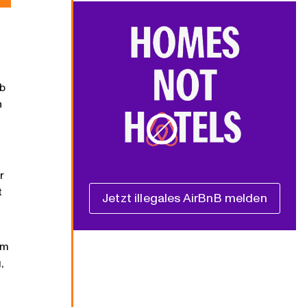
ib
n
r
t
Jetzt illegales AirBnB melden
em
,