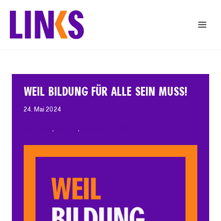
Zum
Inhalt
springen
WEIL BILDUNG FÜR ALLE SEIN MUSS!
24. Mai 2024
Allgemein
, 
Bildung
, 
Neues von LINKS