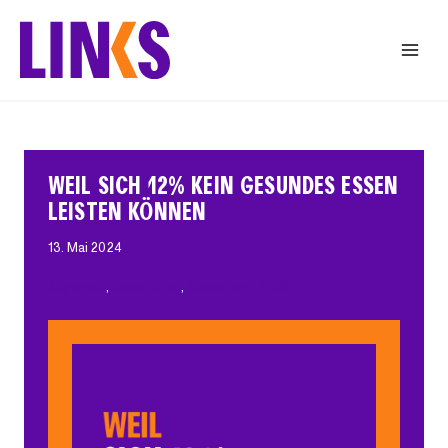
Zum
Inhalt
springen
WEIL SICH 12% KEIN GESUNDES ESSEN
LEISTEN KÖNNEN
13. Mai 2024
Allgemein
, 
Gesundheit
, 
Neues von LINKS