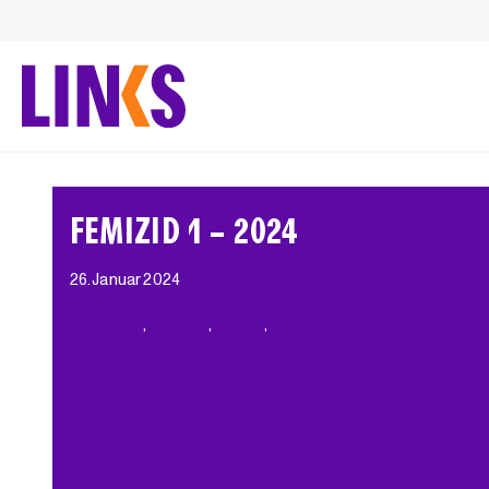
Zum
Inhalt
springen
FEMIZID 1 – 2024
26. Januar 2024
Allgemein
, 
Femizid
, 
FLINTA*
, 
Neues von LINKS