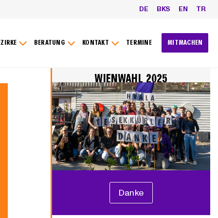
DE
BKS
EN
TR
EZIRKE
BERATUNG
KONTAKT
TERMINE
MITMACHEN
WIENWAHL 2025
Danke