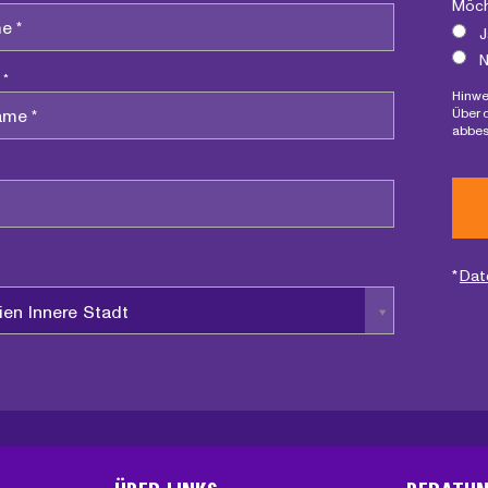
Möch
J
N
 *
Hinwe
Über 
abbes
*
Dat
ien Innere Stadt