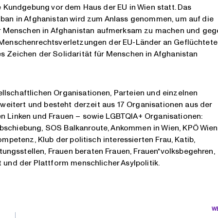
che Kundgebung vor dem Haus der EU in Wien statt. Das
liban in Afghanistan wird zum Anlass genommen, um auf die
r Menschen in Afghanistan aufmerksam zu machen und geg
er Menschenrechtsverletzungen der EU-Länder an Geflüchtet
s Zeichen der Solidarität für Menschen in Afghanistan
llschaftlichen Organisationen, Parteien und einzelnen
erweitert und besteht derzeit aus 17 Organisationen aus der
hen Linken und Frauen – sowie LGBTQIA+ Organisationen:
Abschiebung, SOS Balkanroute, Ankommen in Wien, KPÖ Wien
ompetenz, Klub der politisch interessierten Frau, Katib,
ungsstellen, Frauen beraten Frauen, Frauen*volksbegehren,
 und der Plattform menschlicher Asylpolitik.
W