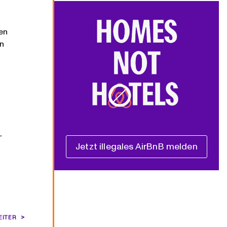
en
en
,
Jetzt illegales AirBnB melden
EITER