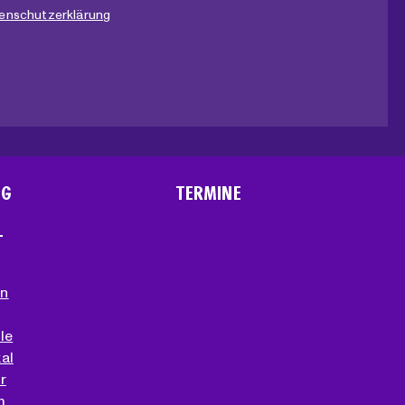
enschutzerklärung
NG
TERMINE
T
en
le
al
r
m