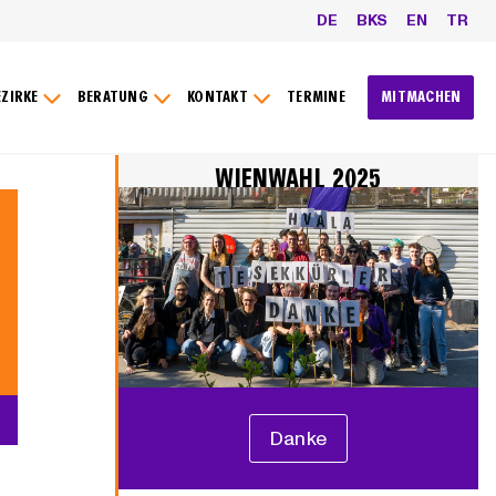
DE
BKS
EN
TR
EZIRKE
BERATUNG
KONTAKT
TERMINE
MITMACHEN
WIENWAHL 2025
Danke