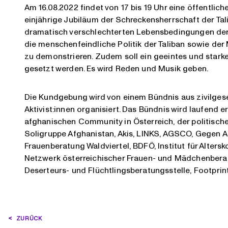
Am 16.08.2022 findet von 17 bis 19 Uhr eine öffentli
einjährige Jubiläum der Schreckensherrschaft der Ta
dramatisch verschlechterten Lebensbedingungen de
die menschenfeindliche Politik der Taliban sowie d
zu demonstrieren. Zudem soll ein geeintes und starke
gesetzt werden. Es wird Reden und Musik geben.
Die Kundgebung wird von einem Bündnis aus zivilgese
Aktivist:innen organisiert. Das Bündnis wird laufend 
afghanischen Community in Österreich, der politisc
Soligruppe Afghanistan, Akis, LINKS, AGSCO, Gegen 
Frauenberatung Waldviertel, BDFÖ, Institut für Altersk
Netzwerk österreichischer Frauen- und Mädchenberat
Deserteurs- und Flüchtlingsberatungsstelle, Footprint
BEITRAGSNAVIGATION
ZURÜCK