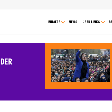
INHALTE
NEWS
ÜBER LINKS
B
ER T