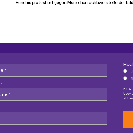
Bündnis protestiert gegen Menschenrechtsverstöße der Tali
Möch
J
N
 *
Hinwe
Über 
abbes