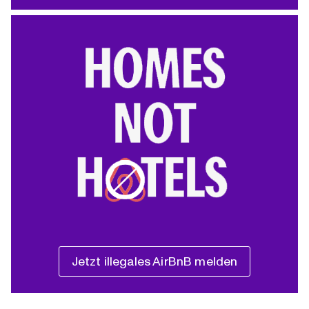
Jetzt illegales AirBnB melden