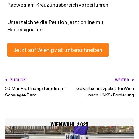
Radweg am Kreuzungsbereich vorbeiführen!
Unterzeichne die Petition jetzt online mit
Handysignatur:
Jetzt auf Wien.gv.at unterschreiben
BEITRAGSNAVIGATION
ZURÜCK
WEITER
30. Mai: Eröffnungsfeier Irma-
Gewaltschutzpaket für Wien
Schwager-Park
nach LINKS-Forderung
WIENWAHL 2025