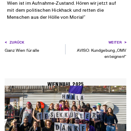
Wien ist im Aufnahme-Zustand. Hören wir jetzt auf
mit dem politischen Hickhack und retten die
Menschen aus der Hölle von Moria!”
BEITRAGSNAVIGATION
ZURÜCK
WEITER
Ganz Wien für alle
AVISO: Kundgebung „OMV
enteignen!“
WIENWAHL 2025