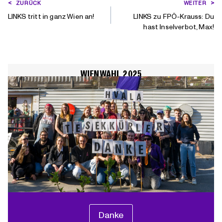
BEITRAGSNAVIGATION
ZURÜCK
WEITER
LINKS tritt in ganz Wien an!
LINKS zu FPÖ-Krauss: Du
hast Inselverbot, Max!
WIENWAHL 2025
Danke