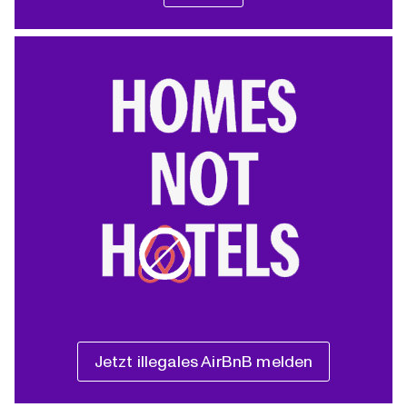
Jetzt illegales AirBnB melden