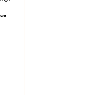
en vor
beit