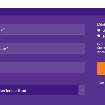
Möch
J
N
 *
Hinwe
Über 
abbes
*
Dat
ien Innere Stadt