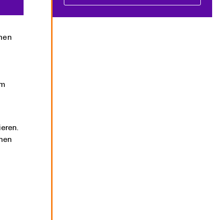
chen
em
eren.
chen