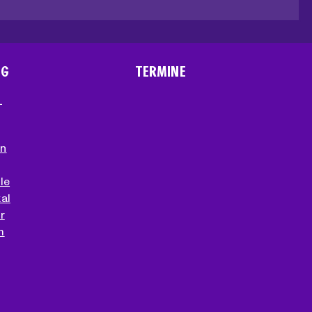
NG
TERMINE
T
en
le
al
r
m