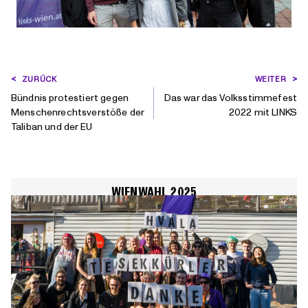
BEITRAGSNAVIGATION
ZURÜCK
WEITER
Bündnis protestiert gegen
Das war das Volksstimmefest
Menschenrechtsverstöße der
2022 mit LINKS
Taliban und der EU
WIENWAHL 2025