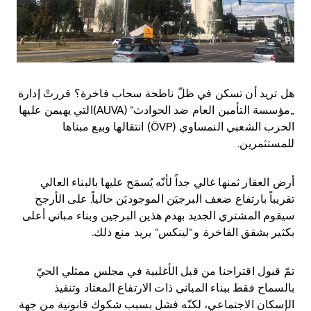
هل تريد أن تسكن في ظلّ ناطحة سحاب فاخرة؟ قررتْ إدارة
„مؤسسة التأمين العام ضد الحوادث“ (AUVA)التي يهيمن عليها
الحزب الشعبي النمساوي (ÖVP) انتقالها وبيع مبناها
للمستثمرين.
أرض العقار ثمنها غالي جداً لأنّه يُسمَح عليها بالبناء العالي
تقريباً بارتفاع ضعف البرجيَن الموجوديَن حالياً. على الأرجح
سيقوم المشتري الجديد بهدم هذين البرجين وبناء مباني أعلى
بكثير بشقق الفاخرة. و“لينكس“ يريد منع ذلك.
تمّ قبول اقتراحنا من قبل الأغلبية في مجلس ممثلي الحيّ
بالسماح فقط ببناء المباني ذات الارتفاع المعتاد وتنفيذ
الإسكان الاجتماعي، لكنّه فشل بسبب شكوك قانونية من جهة