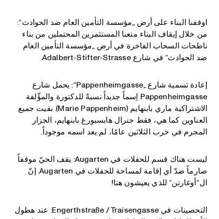
اوقفنا البناء على أرض „مؤسسة التأمين العام ضد الحوادث“:
من خلال إيقاف البناء منعنا المستثمرين المحتملين من بناء
ناطحات السحاب الفاخرة في أرض „مؤسسة التأمين العام
ضد الحوادث“ في شارع Adalbert-Stifter-Strasse.
إعادة تسمية شارع „Pappenheimgasse“: يحمل شارع
Pappenheimgasse اِسماً جديداً نسبةً للدكتورة والمؤّلفة
الاشتراكية ماري بابنهايم (Marie Pappenheim). بقيت جميع
العناوين كما هي، فقط جنرال هابسبورغ بابنهايم، الجزار
المجرم في حرب الثلاثين عامًا، لم يعد اسمه موجوداً.
ليست هناك قسم للحفلات في Augarten: يقف الحيّ موقفاً
صارماً ضدّ أي إقامة لمساحة للحفلات في Augarten. إنّ
ال“أوغارتن“ للذي يعيشون هنا!
التحصينات في Engerthstraße / Traisengasse: عند هطول