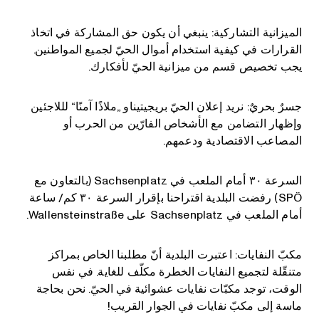
الميزانية التشاركية: ينبغي أن يكون حق المشاركة في اتخاذ
القرارات في كيفية استخدام أموال الحيّ لجميع المواطنين.
يجب تخصيص قسم من ميزانية الحيّ لأفكارك.
جسرٌ بحريٌ: نريد إعلان الحيّ بريجيتيناو „ملاذًا آمنًا“ لللاجئين
وإظهار التضامن مع الأشخاص الفارّين من الحرب أو
المصاعب الاقتصادية ودعمهم.
السرعة ٣٠ أمام الملعب في Sachsenplatz (بالتعاون مع
SPÖ) رفضت البلدية اقتراحنا بإقرار السرعة ٣٠ كم/ ساعة
أمام الملعب في Sachsenplatz على Wallensteinstraße.
مكبّ النفايات: اعتبرت البلدية أنّ مطلبنا الخاص بمراكز
متنقّلة لتجميع النفايات الخطرة مكلّف للغاية. في نفس
الوقت، توجد مكبّات نفايات عشوائية في الحيّ. نحن بحاجة
ماسة إلى مكبّ نفايات في الجوار القريب!