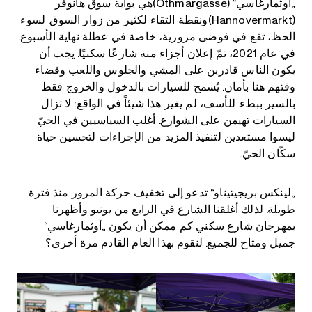
„أوثمارغاسي“ (Othmargasse)هي بوابة سوق هانوفر
(Hannovermarkt)ونقطة التقاء لكثير من زوار السوق. لسوء
الحظ، تقع في فوضى مرورية، خاصة في عطلة نهاية الأسبوع.
في عام 2021، تمّ إعلان أجزاء منه شارعًا سكنيًا. يجب أن
يكون الناس قادرين على المشي والجلوس واللعب وقضاء
وقتهم هنا بأمان. يُسمح للسيارات بالدخول والخروج فقط
بالسير ببطء. للأسف، لم يغير هذا شيئاً في الواقع: لا تزال
السيارات تهيمن على الشوارع. أغلب السياسيين في الحيّ
ليسوا مستعدين لتنفيذ المزيد من الإجراءات لتحسين حياة
سكّان الحيّ.
„لينكس بريجيتيناو“ تدعو إلى تخفيف حركة المرور منذ فترة
طويلة. لذلك أغلقنا الشارع في الرابع من يونيو وأظهرنا
بمهرجان شارع سكني كم ممكن أن يكون „أوثمارغاسي“
جميل ومتاح للجميع. لنقوم بهذا العام القادم مرة أخرى؟