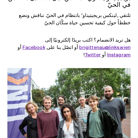
في الحيّ
تلتقي „لينكس بريجيتيناو“ بانتظام في الحيّ. نناقش ونضع
خططاً حول كيفية تحسين حياة سكّان الحيّ
هل تريد الانضمام؟ اكتب بريدًا إلكترونيًا إلى
brigittenau@links.wien
أو اتصّل بنا على
Facebook
أو
Instagram
أو
Twitter
!