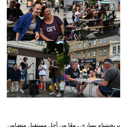
بريجيتيناو يساري ـ معًا من أجل مستقبل متضامن