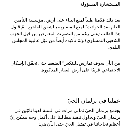
المستشارة المسؤولة.
بعد ذلك قدّمنا طلباً لمنع البناء على أرض „مؤسسة التأمين
العام ضد الحوادث“ لمنع المضاربة بالشقق الفاخرة. تمّ قبول
هذا الطلب (على رغم من التصويت المعارض من قبل الحزب
الشعبي النمساوي) وتمّ تأكيده أيضاً من قبَل غالبية المجلس
البلدي.
من الآن سوف تمارس „لينكس“ الضغط حتى تحقّق الإسكان
الاجتماعي قريبًا على أرض العقار المذكورة.
عملنا في برلمان الحيّ
يجتمع برلمان الحيّ ثماني مرات في السنة. لدينا نائبَين في
برلمان الحيّ ونحاول تنفيذ مطالبنا على أكمل وجه ممكن. إنّ
أعظم نجاحاتنا في تمثيل الحيّ حتى الآن هي: