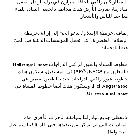
الأمطار كان راكبي الحافلة ينزلون في برك الوحل. بفضل
مبادرتنا، صارت الأرض هناك محاطة بالحصى النفاذة للماء.
هذا جيد للناس والأشجار!
إيقاف „خريطة الإسلام“: يدعو الحيّ إلى إزالة „خريطة
الإسلام“ العنصرية، التي تجعل المؤسسات الدينية في الحيّ
هدفاً للهجمات.
خطوط المشاة والعبور لراكبي الدراجات Hellwagstrasse
(بالتعاون مع NEOS وSPÖ) في المستقبل، ستكون هناك
خطوط عبور راكبي الدراجات عند تقاطعَين صعبَين في
Hellwagstrasse، وستكون هناك أيضاً خطوط المشاة في
Universumstrasse.
لا تحظى جميع مبادراتنا بموافقة الأحزاب الأخرى. هذه
المبادرات التي لم نتمكن من تنفيذها حتى الآن (لكننا سنواصل
المحاولة!)