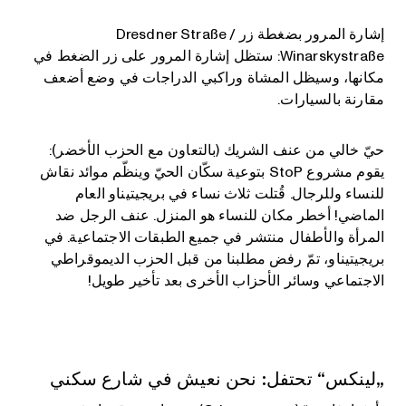
إشارة المرور بضغطة زر Dresdner Straße /
Winarskystraße: ستظل إشارة المرور على زر الضغط في
مكانها، وسيظل المشاة وراكبي الدراجات في وضع أضعف
مقارنة بالسيارات.
حيّ خالي من عنف الشريك (بالتعاون مع الحزب الأخضر):
يقوم مشروع StoP بتوعية سكّان الحيّ وينظّم موائد نقاش
للنساء وللرجال. قُتلت ثلاث نساء في بريجيتيناو العام
الماضي! أخطر مكان للنساء هو المنزل. عنف الرجل ضد
المرأة والأطفال منتشر في جميع الطبقات الاجتماعية. في
بريجيتيناو، تمّ رفض مطلبنا من قبل الحزب الديموقراطي
الاجتماعي وسائر الأحزاب الأخرى بعد تأخير طويل!
„لينكس“ تحتفل: نحن نعيش في شارع سكني