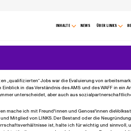
INHALTE
NEWS
ÜBER LINKS
B
ten „qualifizierten“ Jobs war die Evaluierung von arbeitsma
n Einblick in das Verständnis des AMS und des WAFF in ein A
ammer unterscheidet, aber auch aus sozialpartnerschaftliche
hren mache ich mit Freund*innen und Genoss*innen dieVolkss
 und Mitglied von LINKS. Der Bestand oder die Neugründung 
schaftsverhältnisse ist, halte ich für wichtig und sinnvoll, 