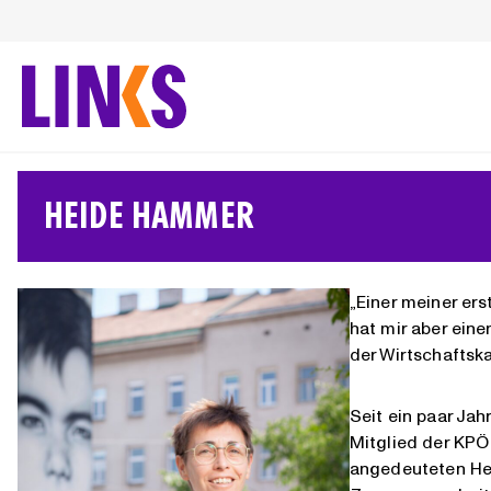
Zum
Inhalt
springen
HEIDE HAMMER
„Einer meiner ers
hat mir aber eine
der Wirtschaftsk
Seit ein paar Ja
Mitglied der KPÖ
angedeuteten Herr