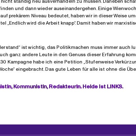
icht ständig neu ausverhandeln zu müssen. Daneben schätze 
finden und dann wieder auseinandergehen. Einige Wienwoch
 auf prekärem Niveau bedeutet, haben wir in dieser Weise u
el „Endlich wird die Arbeit knapp“. Damit haben wir marxisti
rstand“ ist wichtig, das Politikmachen muss immer auch lustv
auch ganz andere Leute in den Genuss dieser Erfahrung komme
0 Kampagne habe ich eine Petition „Stufenweise Verkürzung
oche“ eingebracht. Das gute Leben für alle ist ohne die Üb
istin, Kommunistin, Redakteurin. Heide ist LINKS.