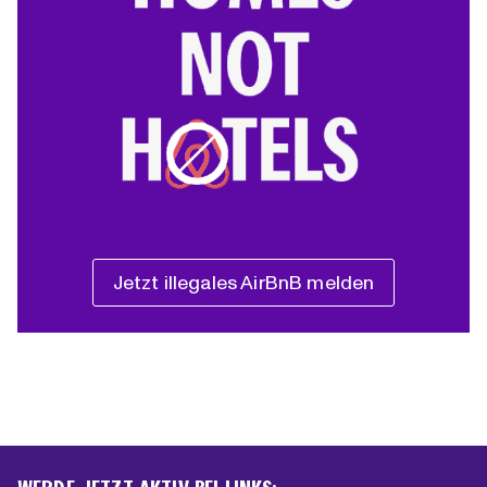
Jetzt illegales AirBnB melden