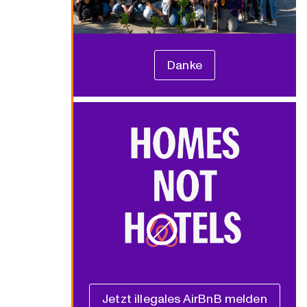
Danke
Jetzt illegales AirBnB melden