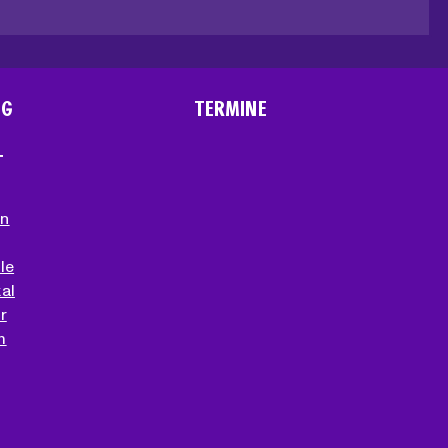
NG
TERMINE
T
en
le
al
r
m