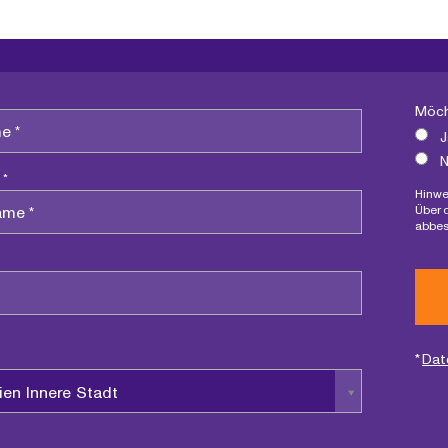
Möch
J
N
 *
Hinwe
Über 
abbes
*
Dat
ien Innere Stadt