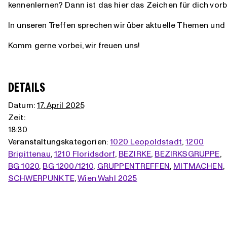
kennenlernen? Dann ist das hier das Zeichen für dich vo
In unseren Treffen sprechen wir über aktuelle Themen und 
Komm gerne vorbei, wir freuen uns!
DETAILS
Datum:
17. April 2025
Zeit:
18:30
Veranstaltungskategorien:
1020 Leopoldstadt
,
1200
Brigittenau
,
1210 Floridsdorf
,
BEZIRKE
,
BEZIRKSGRUPPE
,
BG 1020
,
BG 1200/1210
,
GRUPPENTREFFEN
,
MITMACHEN
,
SCHWERPUNKTE
,
Wien Wahl 2025