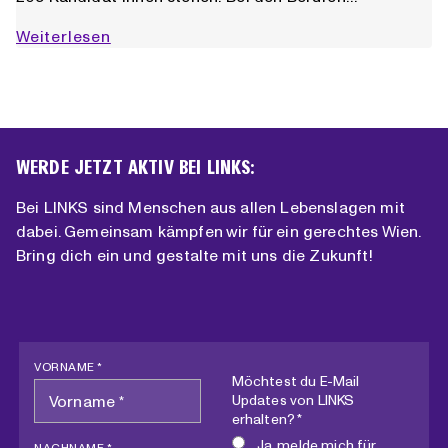
Eingereicht!
Weiterlesen
LINKS
und
die
KPÖ
bei
WERDE JETZT AKTIV BEI LINKS:
der
Wien-
Bei LINKS sind Menschen aus allen Lebenslagen mit
Wahl
dabei. Gemeinsam kämpfen wir für ein gerechtes Wien.
2025
Bring dich ein und gestalte mit uns die Zukunft!
VORNAME *
Möchtest du E-Mail
Updates von LINKS
erhalten? *
Ja, melde mich für
NACHNAME *