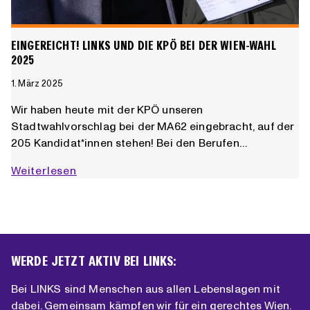
EINGEREICHT! LINKS UND DIE KPÖ BEI DER WIEN-WAHL
2025
1. März 2025
Wir haben heute mit der KPÖ unseren
Stadtwahlvorschlag bei der MA62 eingebracht, auf der
205 Kandidat*innen stehen! Bei den Berufen…
Eingereicht!
Weiterlesen
LINKS
und
die
KPÖ
bei
WERDE JETZT AKTIV BEI LINKS:
der
Wien-
Bei LINKS sind Menschen aus allen Lebenslagen mit
Wahl
dabei. Gemeinsam kämpfen wir für ein gerechtes Wien.