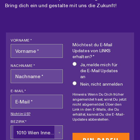
2025
Bring dich ein und gestalte mit uns die Zukunft!
VORNAME *
Möchtest du E-Mail
Updates von LINKS
erhalten? *
Ja, melde mich für
NACHNAME *
die E-Mail Updates
an
Nein, nicht anmelden
E-MAIL *
Hinweis: Wenn Du Dich früher
angemeldet hast, wirst Du jetzt
nicht abgemeldet. Über den
Link in den E-Mails, die Du
Nicht in
US
?
erhältst, kannst Du die E-Mail-
Updates abbestellen.
BEZIRK *
1010 Wien Innere Stadt