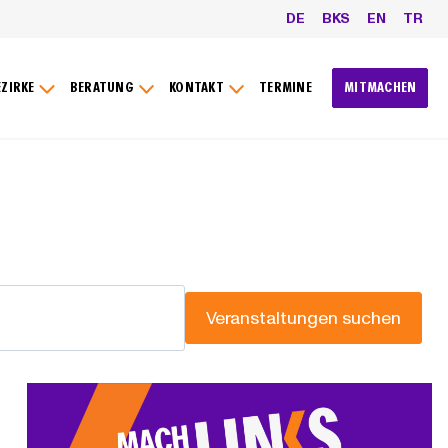
DE
BKS
EN
TR
EZIRKE
BERATUNG
KONTAKT
TERMINE
MITMACHEN
Veranstaltungen suchen