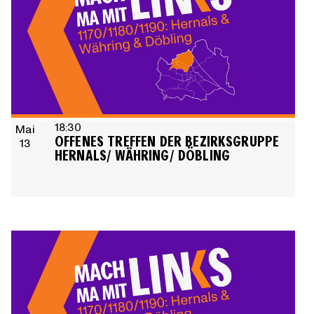
Schlüsselwort.
IN
PHOTO
VIEW
18:30
Mai
OFFENES TREFFEN DER BEZIRKSGRUPPE
13
HERNALS/ WÄHRING/ DÖBLING