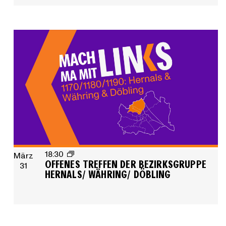
18:30
März
OFFENES TREFFEN DER BEZIRKSGRUPPE
31
HERNALS/ WÄHRING/ DÖBLING