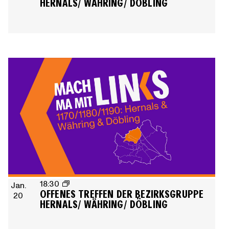
HERNALS/ WÄHRING/ DÖBLING
18:30
Jan.
OFFENES TREFFEN DER BEZIRKSGRUPPE
20
HERNALS/ WÄHRING/ DÖBLING