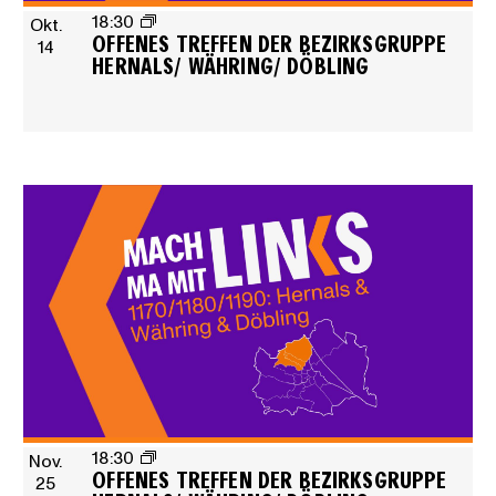
18:30
Okt.
OFFENES TREFFEN DER BEZIRKSGRUPPE
14
HERNALS/ WÄHRING/ DÖBLING
18:30
Nov.
OFFENES TREFFEN DER BEZIRKSGRUPPE
25