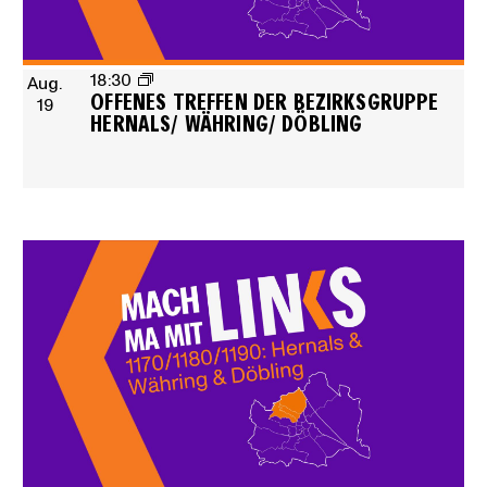
18:30
Aug.
OFFENES TREFFEN DER BEZIRKSGRUPPE
19
HERNALS/ WÄHRING/ DÖBLING