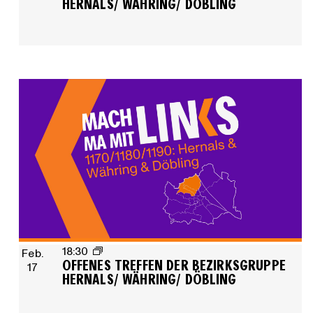
HERNALS/ WÄHRING/ DÖBLING
18:30
Feb.
OFFENES TREFFEN DER BEZIRKSGRUPPE
17
HERNALS/ WÄHRING/ DÖBLING