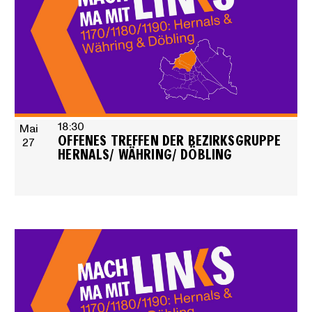
18:30
Mai
OFFENES TREFFEN DER BEZIRKSGRUPPE
27
HERNALS/ WÄHRING/ DÖBLING