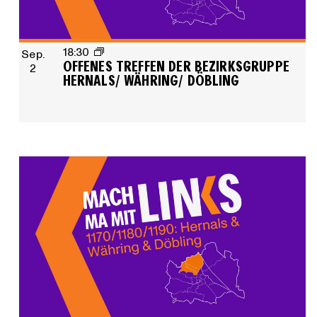
18:30
Sep.
OFFENES TREFFEN DER BEZIRKSGRUPPE
2
HERNALS/ WÄHRING/ DÖBLING