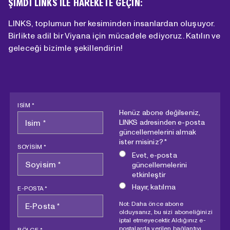
ŞIMDI LINKS ILE HAREKETE GEÇIN:
LINKS, toplumun her kesiminden insanlardan oluşuyor.
Birlikte adil bir Viyana için mücadele ediyoruz. Katılın ve
geleceği bizimle şekillendirin!
ISIM *
Henüz abone değilseniz,
LINKS adresinden e-posta
güncellemelerini almak
ister misiniz? *
SOYISIM *
Evet, e-posta
güncellemelerini
etkinleştir
Hayır, katılma
E-POSTA *
Not: Daha önce abone
olduysanız, bu sizi aboneliğinizi
iptal etmeyecektir. Aldığınız e-
postalarda verilen bağlantıyı
BÖLGE *