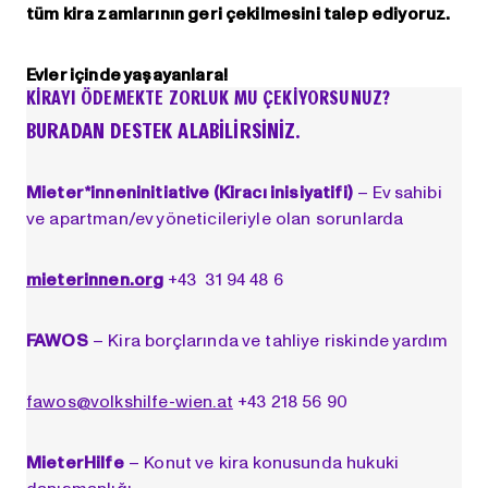
tüm kira zamlarının geri çekilmesini talep ediyoruz.
Evler içinde yaşayanlara!
KİRAYI ÖDEMEKTE ZORLUK MU ÇEKİYORSUNUZ?
BURADAN DESTEK ALABILIRSINIZ.
Mieter*inneninitiative (Kiracı inisiyatifi)
– Ev sahibi
ve apartman/ev yöneticileriyle olan sorunlarda
mieterinnen.org
+43 31 94 48 6
FAWOS
– Kira borçlarında ve tahliye riskinde yardım
fawos@volkshilfe-wien.at
+43 218 56 90
MieterHilfe
– Konut ve kira konusunda hukuki
danışmanlığı