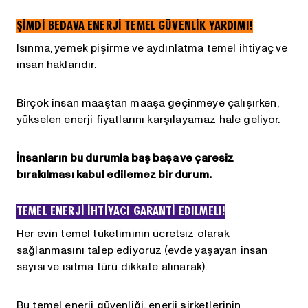
ŞİMDİ BEDAVA ENERJİ TEMEL GÜVENLİK YARDIMI!
Isınma, yemek pişirme ve aydınlatma temel ihtiyaç ve
insan haklarıdır.
Birçok insan maaştan maaşa geçinmeye çalışırken,
yükselen enerji fiyatlarını karşılayamaz hale geliyor.
İnsanların bu durumla baş başa ve çaresiz
bırakılması kabul edilemez bir durum.
TEMEL ENERJİ İHTİYACI GARANTİ EDILMELI!
Her evin temel tüketiminin ücretsiz olarak
sağlanmasını talep ediyoruz (evde yaşayan insan
sayısı ve ısıtma türü dikkate alınarak).
Bu temel enerji güvenliği, enerji şirketlerinin