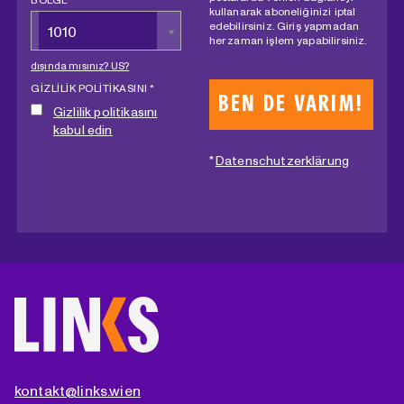
kullanarak aboneliğinizi iptal
edebilirsiniz. Giriş yapmadan
1010
her zaman işlem yapabilirsiniz.
dışında mısınız?
US
?
GIZLILIK POLITIKASINI *
Gizlilik politikasını
kabul edin
*
Datenschutzerklärung
kontakt@links.wien