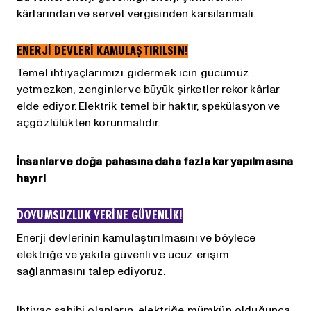
kârlarından ve servet vergisinden karsilanmali.
ENERJİ DEVLERİ KAMULAŞTIRILSIN!
Temel ihtiyaçlarımızı gidermek icin gücümüz
yetmezken, zenginler ve büyük şirketler rekor kârlar
elde ediyor. Elektrik temel bir haktır, spekülasyon ve
açgözlülükten korunmalıdır.
İnsanlar ve doğa pahasına daha fazla kar yapılmasına
hayır!
DOYUMSUZLUK YERİNE GÜVENLİK!
Enerji devlerinin kamulaştırılmasını ve böylece
elektriğe ve yakıta güvenli ve ucuz erişim
sağlanmasını talep ediyoruz.
İhtiyac sahibi olanların, elektriğe mümkün olduğunca