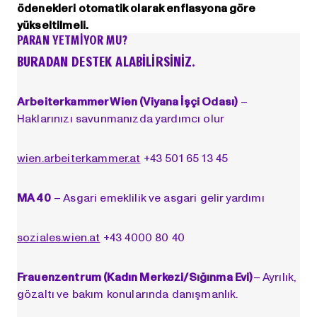
ödenekleri otomatik olarak enflasyona göre
yükseltilmeli.
PARAN YETMİYOR MU?
BURADAN DESTEK ALABILIRSINIZ.
Arbeiterkammer Wien (Viyana İşçi Odası)
–
Haklarınızı savunmanızda yardımcı olur
wien.arbeiterkammer.at
+43 501 65 13 45
MA 40
– Asgari emeklilik ve asgari gelir yardımı
soziales.wien.at
+43 4000 80 40
Frauenzentrum (Kadın Merkezi/Sığınma Evi)
– Ayrılık,
gözaltı ve bakım konularında danışmanlık.