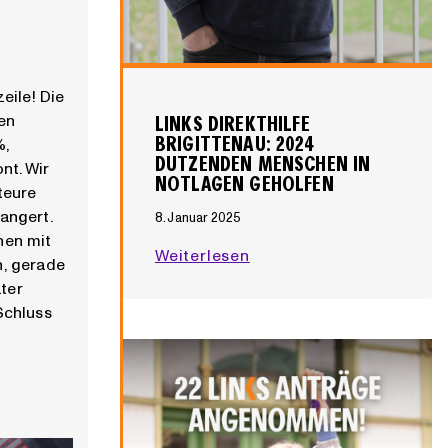
l
5
ä
r
u
eile! Die
n
ten
g
LINKS DIREKTHILFE
BRIGITTENAU: 2024
%,
e
DUTZENDEN MENSCHEN IN
nt. Wir
n
NOTLAGEN GEHOLFEN
teure
g
angert.
e
8. Januar 2025
hen mit
s
L
Weiterlesen
, gerade
c
I
ater
h
N
Schluss
a
K
f
S
f
D
t
i
!
r
W
e