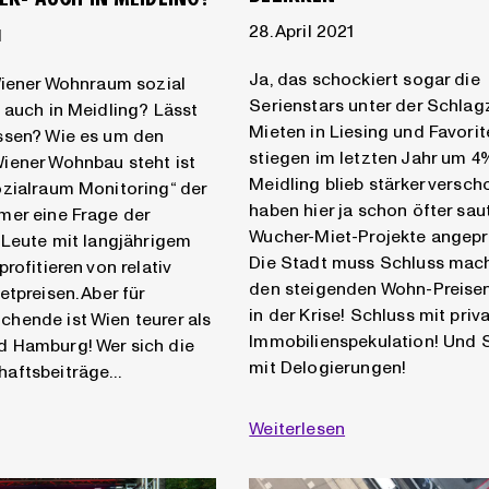
28. April 2021
1
Ja, das schockiert sogar die
Wiener Wohnraum sozial
Serienstars unter der Schlagz
 auch in Meidling? Lässt
Mieten in Liesing und Favori
ssen? Wie es um den
stiegen im letzten Jahr um 4
iener Wohnbau steht ist
Meidling blieb stärker verscho
ozialraum Monitoring“ der
haben hier ja schon öfter sau
mer eine Frage der
Wucher-Miet-Projekte angepr
 Leute mit langjährigem
Die Stadt muss Schluss mac
rofitieren von relativ
den steigenden Wohn-Preisen
etpreisen. Aber für
in der Krise! Schluss mit priv
hende ist Wien teurer als
Immobilienspekulation! Und 
 Hamburg! Wer sich die
mit Delogierungen!
haftsbeiträge…
Weiterlesen