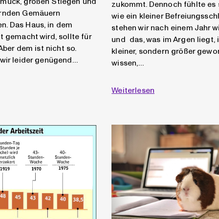
muck, großen Stiegen und
zukommt. Dennoch fühlte es 
ernden Gemäuern
wie ein kleiner Befreiungssch
. Das Haus, in dem
stehen wir nach einem Jahr wi
t gemacht wird, sollte für
und das, was im Argen liegt, i
 Aber dem ist nicht so.
kleiner, sondern größer gewor
 wir leider genügend…
wissen,…
Weiterlesen