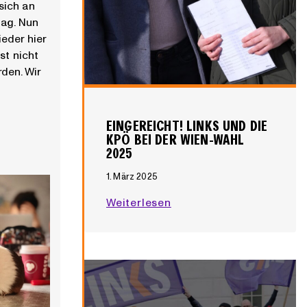
sich an
lag. Nun
eder hier
st nicht
den. Wir
EINGEREICHT! LINKS UND DIE
KPÖ BEI DER WIEN-WAHL
2025
1. März 2025
E
Weiterlesen
i
n
g
e
r
e