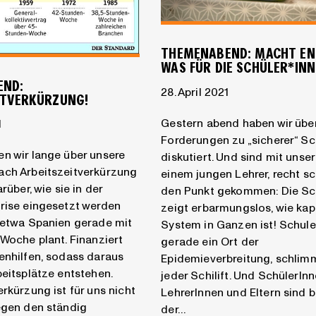
THEMENABEND: MACHT EN
WAS FÜR DIE SCHÜLER*INN
END:
28. April 2021
ITVERKÜRZUNG!
Gestern abend haben wir übe
1
Forderungen zu „sicherer“ Sc
n wir lange über unsere
diskutiert. Und sind mit unse
ach Arbeitszeitverkürzung
einem jungen Lehrer, recht sc
arüber, wie sie in der
den Punkt gekommen: Die Sc
rise eingesetzt werden
zeigt erbarmungslos, wie kap
 etwa Spanien gerade mit
System in Ganzen ist! Schule 
-Woche plant. Finanziert
gerade ein Ort der
enhilfen, sodass daraus
Epidemieverbreitung, schlimm
beitsplätze entstehen.
jeder Schilift. Und SchülerInn
erkürzung ist für uns nicht
LehrerInnen und Eltern sind b
egen den ständig
der…