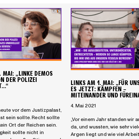
. MAI: „LINKE DEMOS
N DER POLIZEI
LINKS AM 1. MAI: „FÜR UNS 
T…“
S JETZT: KÄMPFEN – M
ITEINANDER UND FÜREINA
4. Mai 2021
heute vor dem Justizpalast,
st sein sollte. Recht sollte
„Vor einem Jahr standen wir a
kein Ort der Reichen sein.
da, und wussten, wie sehr vie
keit sollte nicht in
Argen liegt und wie viel Arbei