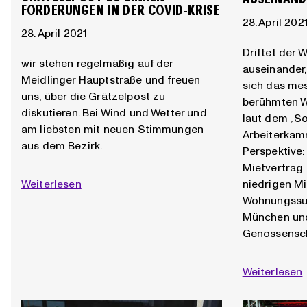
FORDERUNGEN IN DER COVID-KRISE
28. April 202
28. April 2021
Driftet der 
wir stehen regelmäßig auf der
auseinander,
Meidlinger Hauptstraße und freuen
sich das me
uns, über die Grätzelpost zu
berühmten W
diskutieren. Bei Wind und Wetter und
laut dem „S
am liebsten mit neuen Stimmungen
Arbeiterkam
aus dem Bezirk.
Perspektive:
Mietvertrag p
niedrigen Mi
Weiterlesen
Wohnungssuc
München und
Genossensc
Weiterlesen