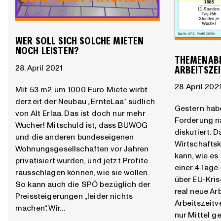
WER SOLL SICH SOLCHE MIETEN
NOCH LEISTEN?
THEMENAB
28. April 2021
ARBEITSZE
28. April 202
Mit 53 m2 um 1000 Euro Miete wirbt
derzeit der Neubau „ErnteLaa“ südlich
Gestern habe
von Alt Erlaa. Das ist doch nur mehr
Forderung n
Wucher! Mitschuld ist, dass BUWOG
diskutiert. D
und die anderen bundeseigenen
Wirtschaftsk
Wohnungsgesellschaften vor Jahren
kann, wie es
privatisiert wurden, und jetzt Profite
einer 4-Tage
rausschlagen können, wie sie wollen.
über EU-Kris
So kann auch die SPÖ bezüglich der
real neue Ar
Preissteigerungen „leider nichts
Arbeitszeitv
machen“. Wir…
nur Mittel g