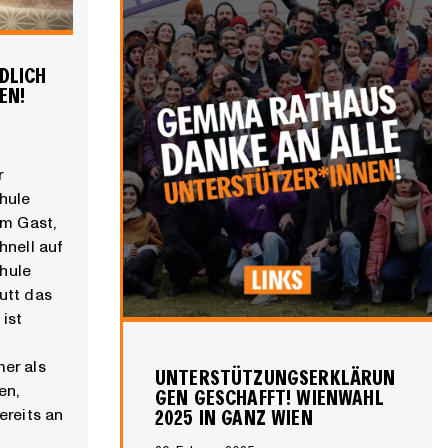
i
c
h
DLICH
t
EN!
!
L
I
r
N
hule
K
rm Gast,
S
hnell auf
u
hule
n
utt das
d
ist
d
i
er als
e
UNTERSTÜTZUNGSERKLÄRUN
en,
GEN GESCHAFFT! WIENWAHL
K
ereits an
2025 IN GANZ WIEN
P
Ö