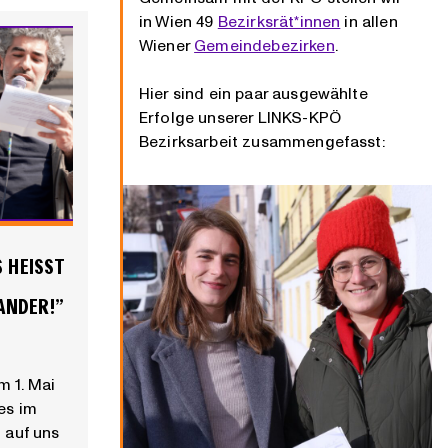
in Wien 49
Bezirksrät*innen
in allen
Wiener
Gemeindebezirken
.
Hier sind ein paar ausgewählte
Erfolge unserer LINKS-KPÖ
Bezirksarbeit zusammengefasst:
HEISST E
NDER!”
m 1. Mai
les im
t auf uns