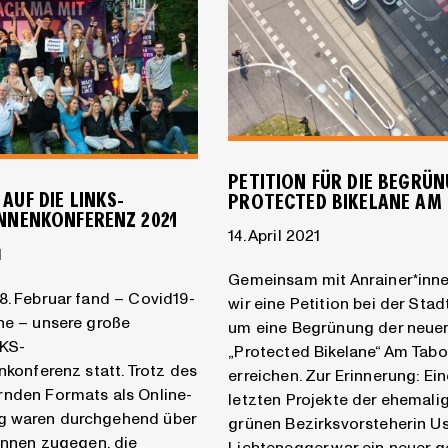
PETITION FÜR DIE BEGRÜ
AUF DIE LINKS-
PROTECTED BIKELANE AM
INNENKONFERENZ 2021
14. April 2021
1
Gemeinsam mit Anrainer*inne
8. Februar fand – Covid19-
wir eine Petition bei der Stad
ne – unsere große
um eine Begrünung der neue
NKS-
„Protected Bikelane“ Am Tabo
enkonferenz statt. Trotz des
erreichen. Zur Erinnerung: Ei
rnden Formats als Online-
letzten Projekte der ehemali
 waren durchgehend über
grünen Bezirksvorsteherin U
*innen zugegen, die
Lichtenegger war ein neuer g